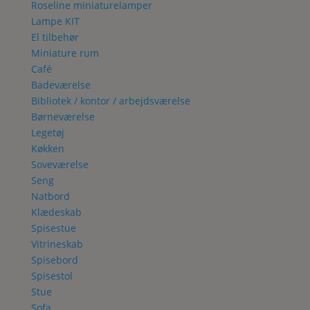
Roseline miniaturelamper
Lampe KIT
El tilbehør
Miniature rum
Café
Badeværelse
Bibliotek / kontor / arbejdsværelse
Børneværelse
Legetøj
Køkken
Soveværelse
Seng
Natbord
Klædeskab
Spisestue
Vitrineskab
Spisebord
Spisestol
Stue
Sofa