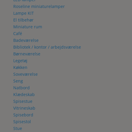
Roseline miniaturelamper
Lampe KIT
El tilbehør
Miniature rum
Café
Badeværelse
Bibliotek / kontor / arbejdsværelse
Børneværelse
Legetøj
Køkken
Soveværelse
Seng
Natbord
Klædeskab
Spisestue
Vitrineskab
Spisebord
Spisestol
Stue