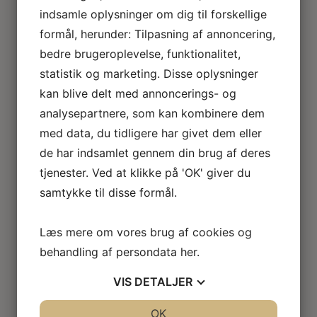
indsamle oplysninger om dig til forskellige
Miniature nyheder & kurser
Min Konto
formål, herunder: Tilpasning af annoncering,
Kontakt Roseline
bedre brugeroplevelse, funktionalitet,
Handels- og leverings- betingelser
statistik og marketing. Disse oplysninger
0 emner
kan blive delt med annoncerings- og
analysepartnere, som kan kombinere dem
Miniature møbler
med data, du tidligere har givet dem eller
Alle møbler
de har indsamlet gennem din brug af deres
JBM, Bespaq og finere møbler
tjenester. Ved at klikke på 'OK' giver du
Retro miniature møbler
Kurveflet
samtykke til disse formål.
Ubehandlede møbler
Second hand møbler
Læs mere om vores brug af cookies og
Miniature ting
behandling af persondata
her
.
Tekstiler & accessoires
Miniature blondeting
VIS
DETALJER
Orkis duge / flakoner
Miniature lingeri
JA
NEJ
OK
JA
NEJ