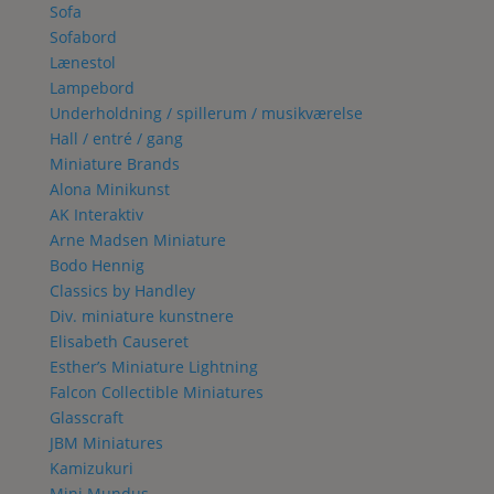
Sofa
Sofabord
Lænestol
Lampebord
Underholdning / spillerum / musikværelse
Hall / entré / gang
Miniature Brands
Alona Minikunst
AK Interaktiv
Arne Madsen Miniature
Bodo Hennig
Classics by Handley
Div. miniature kunstnere
Elisabeth Causeret
Esther’s Miniature Lightning
Falcon Collectible Miniatures
Glasscraft
JBM Miniatures
Kamizukuri
Mini Mundus