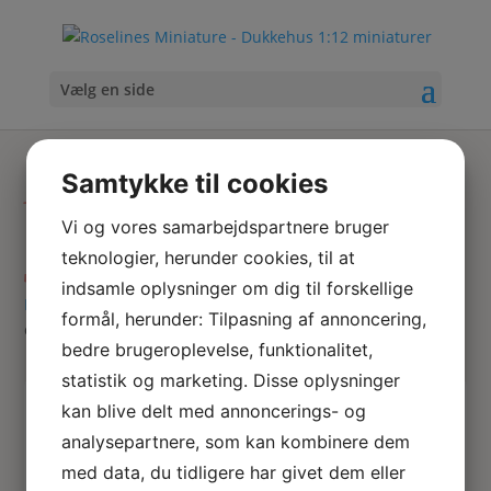
Vælg en side
Miniature
Samtykke til cookies
gavekort
Vi og vores samarbejdspartnere bruger
teknologier, herunder cookies, til at
indsamle oplysninger om dig til forskellige
Hjem
/
Tekstiler & accessoires
/
Miniature lingeri
/ Satin
formål, herunder: Tilpasning af annoncering,
corsage i hvid
bedre brugeroplevelse, funktionalitet,
statistik og marketing. Disse oplysninger
Skriv
kan blive delt med annoncerings- og
Søg
hvad
analysepartnere, som kan kombinere dem
du
med data, du tidligere har givet dem eller
søger