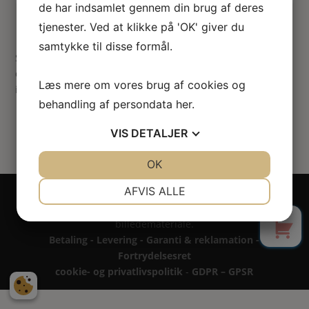
de har indsamlet gennem din brug af deres
her
Ingen resultater fundet
tjenester. Ved at klikke på 'OK' giver du
samtykke til disse formål.
Siden du anmodede om kunne ikke findes. Prøv at præciser
din søgning, eller brug navigationen ovenfor til at lokalisere
Læs mere om vores brug af cookies og
indlægget.
behandling af persondata
her
.
VIS
DETALJER
JA
NEJ
OK
JA
NEJ
NØDVENDIGE
PRÆFERENCER
AFVIS ALLE
Copyright 2024 - All rights reserved RoseLines
Miniature ® på design, brandnavn, logo, tekst og
0
JA
NEJ
JA
NEJ
billedemateriale.
MARKETING
STATISTIK
Betaling - Levering - Garanti & reklamation -
Fortrydelsesret
cookie- og privatlivspolitik
-
GDPR – GPSR