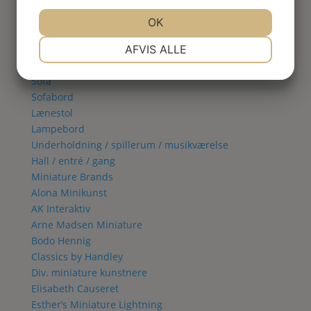
Spisestue
Vitrineskab
JA
NEJ
OK
JA
NEJ
Spisebord
NØDVENDIGE
PRÆFERENCER
Spisestol
AFVIS ALLE
Stue
JA
NEJ
JA
NEJ
Sofa
MARKETING
STATISTIK
Sofabord
Lænestol
Lampebord
Underholdning / spillerum / musikværelse
Hall / entré / gang
Miniature Brands
Alona Minikunst
AK Interaktiv
Arne Madsen Miniature
Bodo Hennig
Classics by Handley
Div. miniature kunstnere
Elisabeth Causeret
Esther’s Miniature Lightning