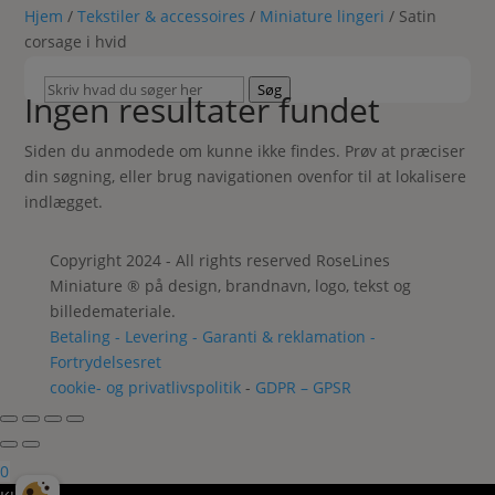
Hjem
/
Tekstiler & accessoires
/
Miniature lingeri
/ Satin
corsage i hvid
Skriv
Søg
Ingen resultater fundet
hvad
du
Siden du anmodede om kunne ikke findes. Prøv at præciser
søger
din søgning, eller brug navigationen ovenfor til at lokalisere
her
indlægget.
Copyright 2024 - All rights reserved RoseLines
Miniature ® på design, brandnavn, logo, tekst og
billedemateriale.
Betaling - Levering - Garanti & reklamation -
Fortrydelsesret
cookie- og privatlivspolitik
-
GDPR – GPSR
0