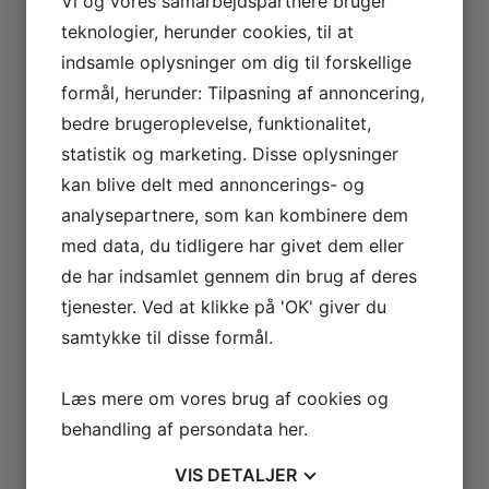
Vi og vores samarbejdspartnere bruger
Loftlamper
teknologier, herunder cookies, til at
Lysekroner
indsamle oplysninger om dig til forskellige
Gulvlamper
Udendørslamper
formål, herunder: Tilpasning af annoncering,
LED lamper
bedre brugeroplevelse, funktionalitet,
Roseline miniaturelamper
statistik og marketing. Disse oplysninger
Lampe KIT
kan blive delt med annoncerings- og
El tilbehør
Miniature rum
analysepartnere, som kan kombinere dem
Café
med data, du tidligere har givet dem eller
Badeværelse
de har indsamlet gennem din brug af deres
Bibliotek / kontor / arbejdsværelse
tjenester. Ved at klikke på 'OK' giver du
Børneværelse
samtykke til disse formål.
Legetøj
Køkken
Soveværelse
Læs mere om vores brug af cookies og
Seng
behandling af persondata
her
.
Natbord
Klædeskab
VIS
DETALJER