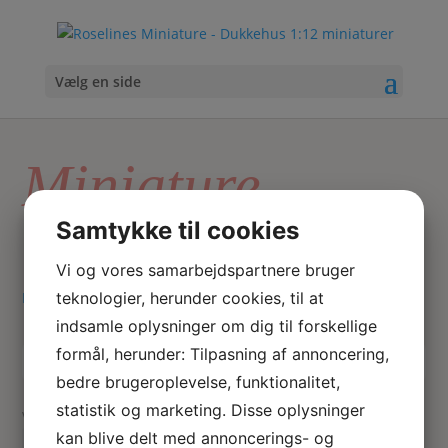
Vælg en side
Miniature
herresko
Samtykke til cookies
Vi og vores samarbejdspartnere bruger
teknologier, herunder cookies, til at
Hjem
/ Varer tagged “Miniature herresko”
indsamle oplysninger om dig til forskellige
formål, herunder: Tilpasning af annoncering,
Skriv
Søg
bedre brugeroplevelse, funktionalitet,
hvad
statistik og marketing. Disse oplysninger
du
Viser 1 resultat
kan blive delt med annoncerings- og
søger