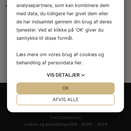
her
analysepartnere, som kan kombinere dem
med data, du tidligere har givet dem eller
Herresko m snøre
de har indsamlet gennem din brug af deres
39.00
kr.
tjenester. Ved at klikke på 'OK' giver du
samtykke til disse formål.
Læs mere om vores brug af cookies og
behandling af persondata
her
.
VIS
DETALJER
JA
NEJ
OK
JA
NEJ
Copyright 2024 - All rights reserved RoseLines
NØDVENDIGE
PRÆFERENCER
Miniature ® på design, brandnavn, logo, tekst og
AFVIS ALLE
billedemateriale.
JA
NEJ
JA
NEJ
Betaling - Levering - Garanti & reklamation -
Fortrydelsesret
MARKETING
STATISTIK
cookie- og privatlivspolitik
-
GDPR – GPSR