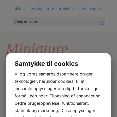
Vælg en side
Miniature
kaffestel
Samtykke til cookies
Vi og vores samarbejdspartnere bruger
Hjem
/ Varer tagged “Miniature kaffestel”
teknologier, herunder cookies, til at
indsamle oplysninger om dig til forskellige
formål, herunder: Tilpasning af annoncering,
Skriv
Søg
hvad
bedre brugeroplevelse, funktionalitet,
du
Viser 1 resultat
statistik og marketing. Disse oplysninger
søger