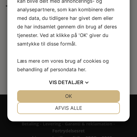
kan blive delt med annoncerings- og
her
analysepartnere, som kan kombinere dem
Rokoko porcelæns kaffestel på
med data, du tidligere har givet dem eller
bakke
de har indsamlet gennem din brug af deres
tjenester. Ved at klikke på 'OK' giver du
180.00
kr.
samtykke til disse formål.
Læs mere om vores brug af cookies og
behandling af persondata
her
.
VIS
DETALJER
JA
NEJ
OK
JA
NEJ
Copyright 2024 - All rights reserved RoseLines
NØDVENDIGE
PRÆFERENCER
AFVIS ALLE
Miniature ® på design, brandnavn, logo, tekst og
billedemateriale.
JA
NEJ
JA
NEJ
Betaling - Levering - Garanti & reklamation -
MARKETING
STATISTIK
Fortrydelsesret