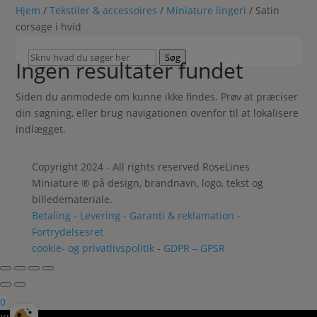
Hjem
/
Tekstiler & accessoires
/
Miniature lingeri
/ Satin
corsage i hvid
Skriv
Søg
Ingen resultater fundet
hvad
du
Siden du anmodede om kunne ikke findes. Prøv at præciser
søger
din søgning, eller brug navigationen ovenfor til at lokalisere
her
indlægget.
Copyright 2024 - All rights reserved RoseLines
Miniature ® på design, brandnavn, logo, tekst og
billedemateriale.
Betaling - Levering - Garanti & reklamation -
Fortrydelsesret
cookie- og privatlivspolitik
-
GDPR – GPSR
0