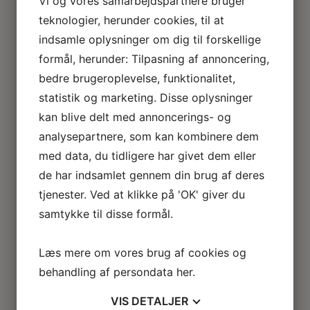
Vi og vores samarbejdspartnere bruger
Loftlamper
teknologier, herunder cookies, til at
Lysekroner
indsamle oplysninger om dig til forskellige
Gulvlamper
Udendørslamper
formål, herunder: Tilpasning af annoncering,
LED lamper
bedre brugeroplevelse, funktionalitet,
Roseline miniaturelamper
statistik og marketing. Disse oplysninger
Lampe KIT
kan blive delt med annoncerings- og
El tilbehør
Miniature rum
analysepartnere, som kan kombinere dem
Café
med data, du tidligere har givet dem eller
Badeværelse
de har indsamlet gennem din brug af deres
Bibliotek / kontor / arbejdsværelse
tjenester. Ved at klikke på 'OK' giver du
Børneværelse
samtykke til disse formål.
Legetøj
Køkken
Soveværelse
Læs mere om vores brug af cookies og
Seng
behandling af persondata
her
.
Natbord
Klædeskab
VIS
DETALJER