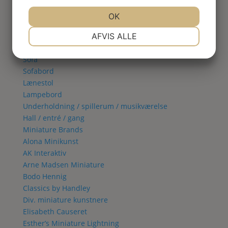
Spisestue
Vitrineskab
JA
NEJ
OK
JA
NEJ
Spisebord
NØDVENDIGE
PRÆFERENCER
Spisestol
AFVIS ALLE
Stue
JA
NEJ
JA
NEJ
Sofa
MARKETING
STATISTIK
Sofabord
Lænestol
Lampebord
Underholdning / spillerum / musikværelse
Hall / entré / gang
Miniature Brands
Alona Minikunst
AK Interaktiv
Arne Madsen Miniature
Bodo Hennig
Classics by Handley
Div. miniature kunstnere
Elisabeth Causeret
Esther’s Miniature Lightning