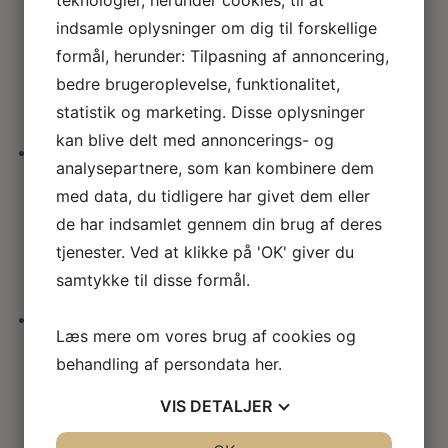
teknologier, herunder cookies, til at
Victoriansk sidebord
indsamle oplysninger om dig til forskellige
formål, herunder: Tilpasning af annoncering,
743.00
kr.
bedre brugeroplevelse, funktionalitet,
statistik og marketing. Disse oplysninger
kan blive delt med annoncerings- og
analysepartnere, som kan kombinere dem
JBM Miniature buffet bord
med data, du tidligere har givet dem eller
de har indsamlet gennem din brug af deres
1.100.00
kr.
tjenester. Ved at klikke på 'OK' giver du
samtykke til disse formål.
Læs mere om vores brug af cookies og
JBM Miniature piedestal bord
behandling af persondata
her
.
845.00
kr.
VIS
DETALJER