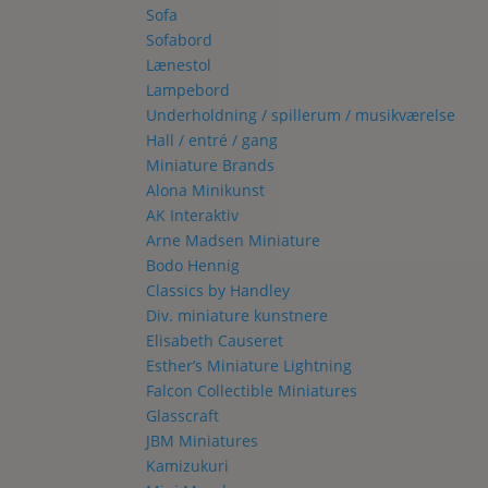
Sofa
Sofabord
Lænestol
Lampebord
Underholdning / spillerum / musikværelse
Hall / entré / gang
Miniature Brands
Alona Minikunst
AK Interaktiv
Arne Madsen Miniature
Bodo Hennig
Classics by Handley
Div. miniature kunstnere
Elisabeth Causeret
Esther’s Miniature Lightning
Falcon Collectible Miniatures
Glasscraft
JBM Miniatures
Kamizukuri