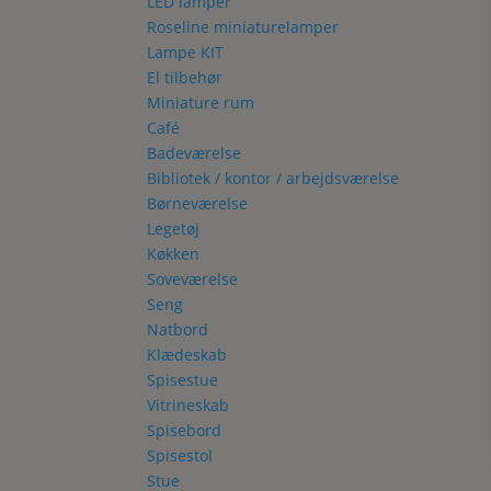
LED lamper
Roseline miniaturelamper
Lampe KIT
El tilbehør
Miniature rum
Café
Badeværelse
Bibliotek / kontor / arbejdsværelse
Børneværelse
Legetøj
Køkken
Soveværelse
Seng
Natbord
Klædeskab
Spisestue
Vitrineskab
Spisebord
Spisestol
Stue