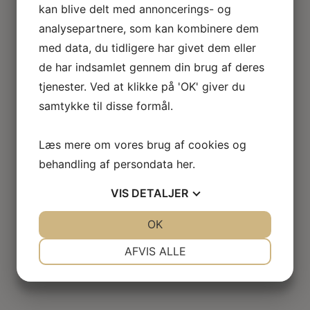
kan blive delt med annoncerings- og
analysepartnere, som kan kombinere dem
med data, du tidligere har givet dem eller
de har indsamlet gennem din brug af deres
tjenester. Ved at klikke på 'OK' giver du
samtykke til disse formål.
Læs mere om vores brug af cookies og
behandling af persondata
her
.
VIS
DETALJER
JA
NEJ
OK
JA
NEJ
NØDVENDIGE
PRÆFERENCER
AFVIS ALLE
JA
NEJ
JA
NEJ
MARKETING
STATISTIK