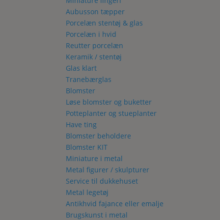
Miniature lingeri
Aubusson tæpper
Porcelæn stentøj & glas
Porcelæn i hvid
Reutter porcelæn
Keramik / stentøj
Glas klart
Tranebærglas
Blomster
Løse blomster og buketter
Potteplanter og stueplanter
Have ting
Blomster beholdere
Blomster KIT
Miniature i metal
Metal figurer / skulpturer
Service til dukkehuset
Metal legetøj
Antikhvid fajance eller emalje
Brugskunst i metal