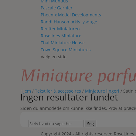
Mini Mundus
Pascale Garnier
Phoenix Model Developments
Randi Hanson orkis lysduge
Reutter Miniaturen
Roselines Miniature
Thai Miniature House
Town Square Miniatures
Vælg en side
Miniature parf
Hjem
/
Tekstiler & accessoires
/
Miniature lingeri
/ Satin 
Ingen resultater fundet
Siden du anmodede om kunne ikke findes. Prøv at præciser
Skriv
Søg
hvad
Copyright 2024 - All rights reserved RoseLines