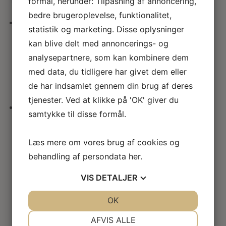
formål, herunder: Tilpasning af annoncering,
her
seneste
bedre brugeroplevelse, funktionalitet,
statistik og marketing. Disse oplysninger
Miniature plantestand m
kan blive delt med annoncerings- og
håndmalede blomster
analysepartnere, som kan kombinere dem
med data, du tidligere har givet dem eller
263.00
kr.
de har indsamlet gennem din brug af deres
tjenester. Ved at klikke på 'OK' giver du
samtykke til disse formål.
Miniature planteopsats
Læs mere om vores brug af cookies og
408.00
kr.
behandling af persondata
her
.
VIS
DETALJER
JA
NEJ
OK
JA
NEJ
NØDVENDIGE
PRÆFERENCER
AFVIS ALLE