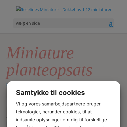
Vælg en side
Miniature
planteopsats
Hjem
/ Varer tagged “Miniature planteopsats”
Samtykke til cookies
Vi og vores samarbejdspartnere bruger
Skriv
Søg
hvad
teknologier, herunder cookies, til at
du
Sorteret
Viser 2 resultater
indsamle oplysninger om dig til forskellige
søger
efter