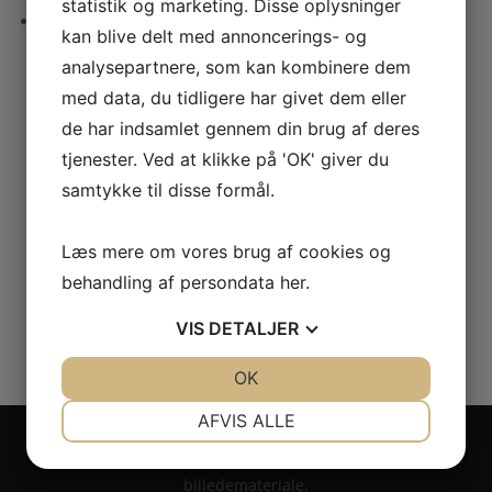
statistik og marketing. Disse oplysninger
her
kan blive delt med annoncerings- og
Ranunkel – Blomster KIT
analysepartnere, som kan kombinere dem
med data, du tidligere har givet dem eller
Vurd
de har indsamlet gennem din brug af deres
eret
5.00
tjenester. Ved at klikke på 'OK' giver du
ud af 5
samtykke til disse formål.
Den
Den
180.00
kr.
120.00
kr.
oprindelige
aktuelle
pris
pris
Læs mere om vores brug af cookies og
var:
er:
behandling af persondata
her
.
180.00kr..
120.00kr..
VIS
DETALJER
JA
NEJ
OK
JA
NEJ
NØDVENDIGE
PRÆFERENCER
AFVIS ALLE
Copyright 2024 - All rights reserved RoseLines
JA
NEJ
JA
NEJ
Miniature ® på design, brandnavn, logo, tekst og
billedemateriale.
MARKETING
STATISTIK