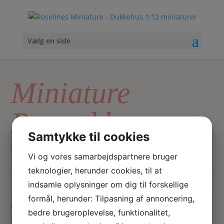
Vælg en side
Miniature
Ranunkler
Samtykke til cookies
Hjem
/ Varer tagged “Miniature Ranunkler”
Vi og vores samarbejdspartnere bruger
teknologier, herunder cookies, til at
indsamle oplysninger om dig til forskellige
Skriv
Søg
hvad
formål, herunder: Tilpasning af annoncering,
du
Viser 1 resultat
bedre brugeroplevelse, funktionalitet,
Tilbud!
søger