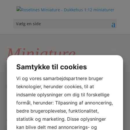
Vælg en side
Miniature
udstoppet ugle
Samtykke til cookies
Vi og vores samarbejdspartnere bruger
teknologier, herunder cookies, til at
Hjem
/ Varer tagged “Miniature udstoppet ugle”
indsamle oplysninger om dig til forskellige
formål, herunder: Tilpasning af annoncering,
Skriv
Søg
bedre brugeroplevelse, funktionalitet,
hvad
statistik og marketing. Disse oplysninger
du
Viser 1 resultat
kan blive delt med annoncerings- og
søger