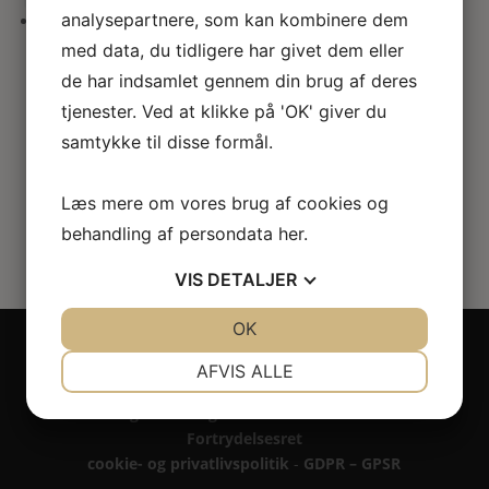
her
analysepartnere, som kan kombinere dem
med data, du tidligere har givet dem eller
Miniature udstoppet ugle
de har indsamlet gennem din brug af deres
80.00
kr.
tjenester. Ved at klikke på 'OK' giver du
samtykke til disse formål.
Læs mere om vores brug af cookies og
behandling af persondata
her
.
VIS
DETALJER
JA
NEJ
OK
JA
NEJ
Copyright 2024 - All rights reserved RoseLines
NØDVENDIGE
PRÆFERENCER
Miniature ® på design, brandnavn, logo, tekst og
AFVIS ALLE
billedemateriale.
JA
NEJ
JA
NEJ
Betaling - Levering - Garanti & reklamation -
Fortrydelsesret
MARKETING
STATISTIK
cookie- og privatlivspolitik
-
GDPR – GPSR