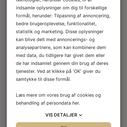
Loftlamper
indsamle oplysninger om dig til forskellige
Lysekroner
formål, herunder: Tilpasning af annoncering,
Gulvlamper
Udendørslamper
bedre brugeroplevelse, funktionalitet,
LED lamper
statistik og marketing. Disse oplysninger
Roseline miniaturelamper
kan blive delt med annoncerings- og
Lampe KIT
analysepartnere, som kan kombinere dem
El tilbehør
med data, du tidligere har givet dem eller
Miniature rum
Café
de har indsamlet gennem din brug af deres
Badeværelse
tjenester. Ved at klikke på 'OK' giver du
Bibliotek / kontor / arbejdsværelse
samtykke til disse formål.
Børneværelse
Legetøj
Køkken
Læs mere om vores brug af cookies og
Soveværelse
behandling af persondata
her
.
Seng
Natbord
VIS
DETALJER
Klædeskab