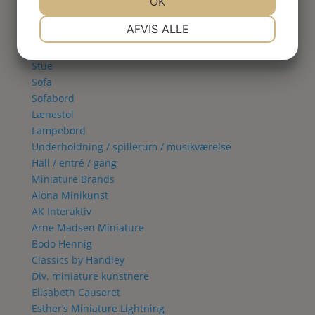
Spisestue
JA
NEJ
OK
JA
NEJ
Vitrineskab
NØDVENDIGE
PRÆFERENCER
AFVIS ALLE
Spisebord
Spisestol
JA
NEJ
JA
NEJ
Stue
MARKETING
STATISTIK
Sofa
Sofabord
Lænestol
Lampebord
Underholdning / spillerum / musikværelse
Hall / entré / gang
Miniature Brands
Alona Minikunst
AK Interaktiv
Arne Madsen Miniature
Bodo Hennig
Classics by Handley
Div. miniature kunstnere
Elisabeth Causeret
Esther’s Miniature Lightning