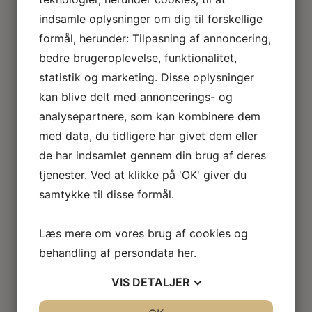
Loftlamper
indsamle oplysninger om dig til forskellige
Lysekroner
formål, herunder: Tilpasning af annoncering,
Gulvlamper
Udendørslamper
bedre brugeroplevelse, funktionalitet,
LED lamper
statistik og marketing. Disse oplysninger
Roseline miniaturelamper
kan blive delt med annoncerings- og
Lampe KIT
analysepartnere, som kan kombinere dem
El tilbehør
med data, du tidligere har givet dem eller
Miniature rum
Café
de har indsamlet gennem din brug af deres
Badeværelse
tjenester. Ved at klikke på 'OK' giver du
Bibliotek / kontor / arbejdsværelse
samtykke til disse formål.
Børneværelse
Legetøj
Køkken
Læs mere om vores brug af cookies og
Soveværelse
behandling af persondata
her
.
Seng
Natbord
VIS
DETALJER
Klædeskab