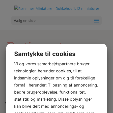
Vælg en side
Patineret vase
Samtykke til cookies
Hjem
/ Varer tagged “Patineret vase”
Vi og vores samarbejdspartnere bruger
teknologier, herunder cookies, til at
indsamle oplysninger om dig til forskellige
Skriv
Søg
hvad
formål, herunder: Tilpasning af annoncering,
du
Viser 1 resultat
bedre brugeroplevelse, funktionalitet,
søger
statistik og marketing. Disse oplysninger
her
kan blive delt med annoncerings- og
Antik metal tudor blomster