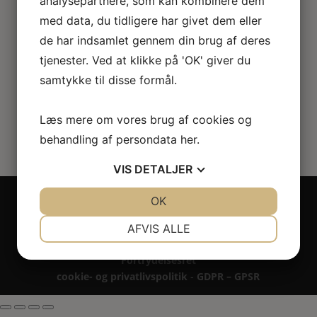
analysepartnere, som kan kombinere dem
vase
med data, du tidligere har givet dem eller
de har indsamlet gennem din brug af deres
123.00
kr.
tjenester. Ved at klikke på 'OK' giver du
samtykke til disse formål.
Læs mere om vores brug af cookies og
behandling af persondata
her
.
VIS
DETALJER
Copyright 2024 - All rights reserved RoseLines
JA
NEJ
OK
JA
NEJ
Miniature ® på design, brandnavn, logo, tekst og
NØDVENDIGE
PRÆFERENCER
billedemateriale.
AFVIS ALLE
Betaling - Levering - Garanti & reklamation -
JA
NEJ
JA
NEJ
Fortrydelsesret
MARKETING
STATISTIK
cookie- og privatlivspolitik
-
GDPR – GPSR