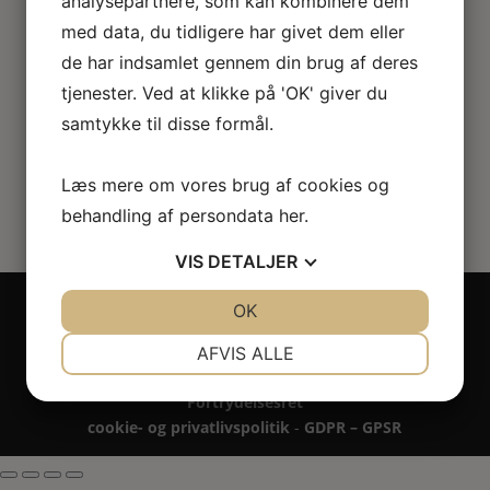
analysepartnere, som kan kombinere dem
Blomsteropsats til sidebord
med data, du tidligere har givet dem eller
de har indsamlet gennem din brug af deres
235.00
kr.
tjenester. Ved at klikke på 'OK' giver du
samtykke til disse formål.
Læs mere om vores brug af cookies og
behandling af persondata
her
.
VIS
DETALJER
Copyright 2024 - All rights reserved RoseLines
JA
NEJ
OK
JA
NEJ
Miniature ® på design, brandnavn, logo, tekst og
NØDVENDIGE
PRÆFERENCER
billedemateriale.
AFVIS ALLE
Betaling - Levering - Garanti & reklamation -
JA
NEJ
JA
NEJ
Fortrydelsesret
MARKETING
STATISTIK
cookie- og privatlivspolitik
-
GDPR – GPSR