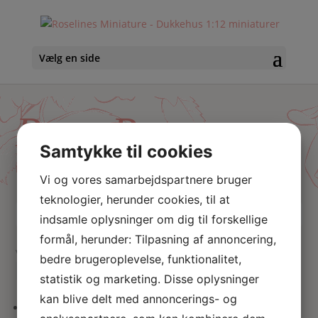
Vælg en side
Rosa Roser
Samtykke til cookies
Hjem
/ Varer tagged “Rosa Roser”
Vi og vores samarbejdspartnere bruger
teknologier, herunder cookies, til at
indsamle oplysninger om dig til forskellige
Skriv
Søg
hvad
formål, herunder: Tilpasning af annoncering,
du
Viser 1 resultat
bedre brugeroplevelse, funktionalitet,
søger
statistik og marketing. Disse oplysninger
her
kan blive delt med annoncerings- og