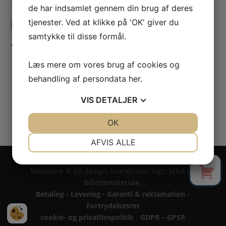
søger
Viser 1 resultat
de har indsamlet gennem din brug af deres
her
tjenester. Ved at klikke på 'OK' giver du
samtykke til disse formål.
Orkidé i cyklamen
140.00
kr.
Læs mere om vores brug af cookies og
behandling af persondata
her
.
VIS
DETALJER
JA
NEJ
OK
JA
NEJ
NØDVENDIGE
PRÆFERENCER
AFVIS ALLE
0
JA
NEJ
JA
NEJ
Copyright 2024 - All rights reserved RoseLines
Miniature ® på design, brandnavn, logo, tekst og
MARKETING
STATISTIK
billedemateriale.
Betaling - Levering - Garanti & reklamation -
Fortrydelsesret
cookie- og privatlivspolitik
-
GDPR – GPSR