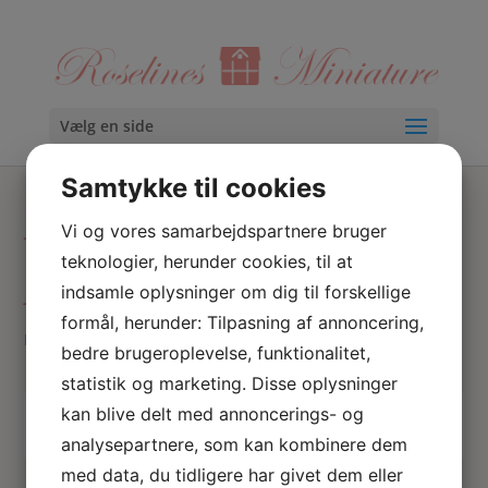
Vælg en side
Samtykke til cookies
Rosalines
Vi og vores samarbejdspartnere bruger
Miniature
teknologier, herunder cookies, til at
indsamle oplysninger om dig til forskellige
formål, herunder: Tilpasning af annoncering,
Hjem
/ Varer tagged “Rosalines Miniature”
bedre brugeroplevelse, funktionalitet,
statistik og marketing. Disse oplysninger
kan blive delt med annoncerings- og
Skriv
Søg
hvad
analysepartnere, som kan kombinere dem
du
med data, du tidligere har givet dem eller