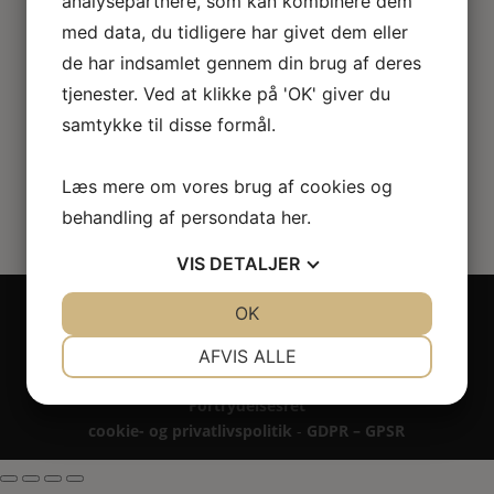
analysepartnere, som kan kombinere dem
metal KIT
med data, du tidligere har givet dem eller
de har indsamlet gennem din brug af deres
203.00
kr.
tjenester. Ved at klikke på 'OK' giver du
samtykke til disse formål.
Læs mere om vores brug af cookies og
behandling af persondata
her
.
VIS
DETALJER
Copyright 2024 - All rights reserved RoseLines
JA
NEJ
OK
JA
NEJ
Miniature ® på design, brandnavn, logo, tekst og
NØDVENDIGE
PRÆFERENCER
billedemateriale.
AFVIS ALLE
Betaling - Levering - Garanti & reklamation -
JA
NEJ
JA
NEJ
Fortrydelsesret
MARKETING
STATISTIK
cookie- og privatlivspolitik
-
GDPR – GPSR