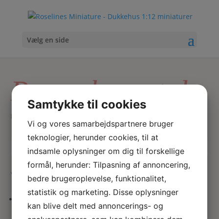
Vælg en side
Rosen havestol
Samtykke til cookies
Hjem
/ Varer tagged “Rosen havestol”
Vi og vores samarbejdspartnere bruger
teknologier, herunder cookies, til at
indsamle oplysninger om dig til forskellige
Skriv
Søg
hvad
formål, herunder: Tilpasning af annoncering,
du
Viser 1 resultat
bedre brugeroplevelse, funktionalitet,
søger
statistik og marketing. Disse oplysninger
her
kan blive delt med annoncerings- og
Rosen havestol i støbejern –