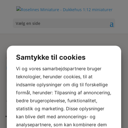
Vælg en side
Særkalke
Samtykke til cookies
Hjem
/ Varer tagged “Særkalke”
Vi og vores samarbejdspartnere bruger
teknologier, herunder cookies, til at
indsamle oplysninger om dig til forskellige
Skriv
Søg
formål, herunder: Tilpasning af annoncering,
hvad
bedre brugeroplevelse, funktionalitet,
du
Viser 1 resultat
søger
statistik og marketing. Disse oplysninger
her
kan blive delt med annoncerings- og
Særkalke / alterbæger
analysepartnere, som kan kombinere dem