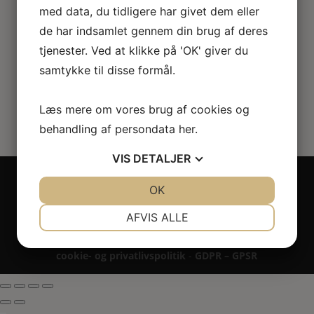
med data, du tidligere har givet dem eller
54.00
kr.
de har indsamlet gennem din brug af deres
tjenester. Ved at klikke på 'OK' giver du
samtykke til disse formål.
Læs mere om vores brug af cookies og
behandling af persondata
her
.
VIS
DETALJER
Copyright 2024 - All rights reserved RoseLines
JA
NEJ
OK
JA
NEJ
Miniature ® på design, brandnavn, logo, tekst og
billedemateriale.
NØDVENDIGE
PRÆFERENCER
AFVIS ALLE
Betaling - Levering - Garanti & reklamation -
Fortrydelsesret
JA
NEJ
JA
NEJ
cookie- og privatlivspolitik
-
GDPR – GPSR
MARKETING
STATISTIK