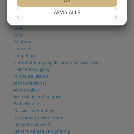
Spisestue
JA
NEJ
OK
JA
NEJ
Vitrineskab
NØDVENDIGE
PRÆFERENCER
AFVIS ALLE
Spisebord
Spisestol
JA
NEJ
JA
NEJ
Stue
MARKETING
STATISTIK
Sofa
Sofabord
Lænestol
Lampebord
Underholdning / spillerum / musikværelse
Hall / entré / gang
Miniature Brands
Alona Minikunst
AK Interaktiv
Arne Madsen Miniature
Bodo Hennig
Classics by Handley
Div. miniature kunstnere
Elisabeth Causeret
Esther’s Miniature Lightning