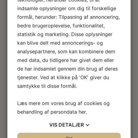
Loftlamper
indsamle oplysninger om dig til forskellige
Lysekroner
formål, herunder: Tilpasning af annoncering,
Gulvlamper
Udendørslamper
bedre brugeroplevelse, funktionalitet,
LED lamper
statistik og marketing. Disse oplysninger
Roseline miniaturelamper
kan blive delt med annoncerings- og
Lampe KIT
analysepartnere, som kan kombinere dem
El tilbehør
med data, du tidligere har givet dem eller
Miniature rum
Café
de har indsamlet gennem din brug af deres
Badeværelse
tjenester. Ved at klikke på 'OK' giver du
Bibliotek / kontor / arbejdsværelse
samtykke til disse formål.
Børneværelse
Legetøj
Køkken
Læs mere om vores brug af cookies og
Soveværelse
behandling af persondata
her
.
Seng
Natbord
VIS
DETALJER
Klædeskab