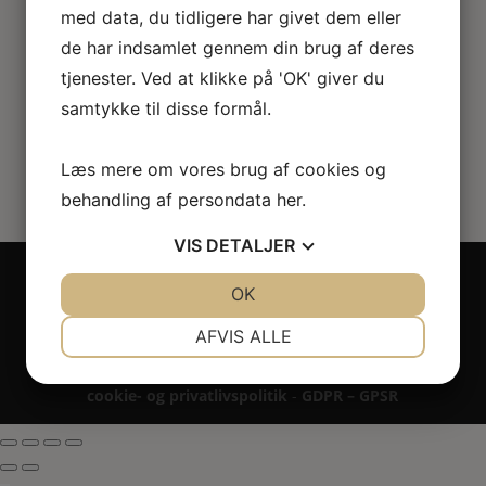
med data, du tidligere har givet dem eller
53.00
kr.
de har indsamlet gennem din brug af deres
tjenester. Ved at klikke på 'OK' giver du
samtykke til disse formål.
Læs mere om vores brug af cookies og
behandling af persondata
her
.
VIS
DETALJER
Copyright 2024 - All rights reserved RoseLines
JA
NEJ
OK
JA
NEJ
Miniature ® på design, brandnavn, logo, tekst og
billedemateriale.
NØDVENDIGE
PRÆFERENCER
AFVIS ALLE
Betaling - Levering - Garanti & reklamation -
Fortrydelsesret
JA
NEJ
JA
NEJ
cookie- og privatlivspolitik
-
GDPR – GPSR
MARKETING
STATISTIK