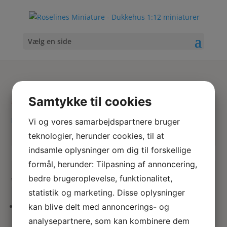
Vælg en side
servante kande
Samtykke til cookies
Hjem
/ Varer tagged “servante kande”
Vi og vores samarbejdspartnere bruger
teknologier, herunder cookies, til at
indsamle oplysninger om dig til forskellige
Skriv
Søg
formål, herunder: Tilpasning af annoncering,
hvad
bedre brugeroplevelse, funktionalitet,
du
Viser 1 resultat
søger
statistik og marketing. Disse oplysninger
her
kan blive delt med annoncerings- og
Servante kande
analysepartnere, som kan kombinere dem