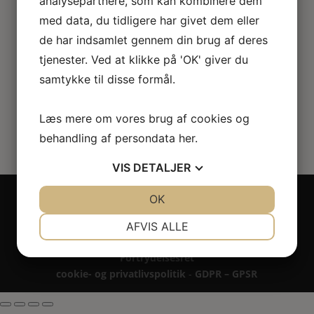
analysepartnere, som kan kombinere dem
roser
med data, du tidligere har givet dem eller
de har indsamlet gennem din brug af deres
98.00
kr.
tjenester. Ved at klikke på 'OK' giver du
samtykke til disse formål.
Læs mere om vores brug af cookies og
behandling af persondata
her
.
VIS
DETALJER
Copyright 2024 - All rights reserved RoseLines
JA
NEJ
OK
JA
NEJ
Miniature ® på design, brandnavn, logo, tekst og
NØDVENDIGE
PRÆFERENCER
billedemateriale.
AFVIS ALLE
Betaling - Levering - Garanti & reklamation -
JA
NEJ
JA
NEJ
Fortrydelsesret
MARKETING
STATISTIK
cookie- og privatlivspolitik
-
GDPR – GPSR