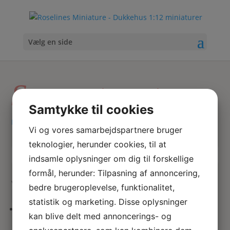
Vælg en side
Servantesæt
Samtykke til cookies
Hjem
/ Varer tagged “Servantesæt”
Vi og vores samarbejdspartnere bruger
teknologier, herunder cookies, til at
indsamle oplysninger om dig til forskellige
Skriv
Søg
hvad
formål, herunder: Tilpasning af annoncering,
du
Viser 1 resultat
bedre brugeroplevelse, funktionalitet,
søger
statistik og marketing. Disse oplysninger
her
kan blive delt med annoncerings- og
Servantesæt i porcelæn m.