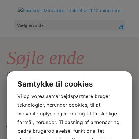
Vælg en side
Søjle ende
Hjem
/ Varer tagged “Søjle ende”
Samtykke til cookies
Skriv
Vi og vores samarbejdspartnere bruger
Søg
hvad
teknologier, herunder cookies, til at
du
Sorteret
Viser 2 resultater
indsamle oplysninger om dig til forskellige
søger
efter
formål, herunder: Tilpasning af annoncering,
her
seneste
bedre brugeroplevelse, funktionalitet,
Romersk søjlefod / base