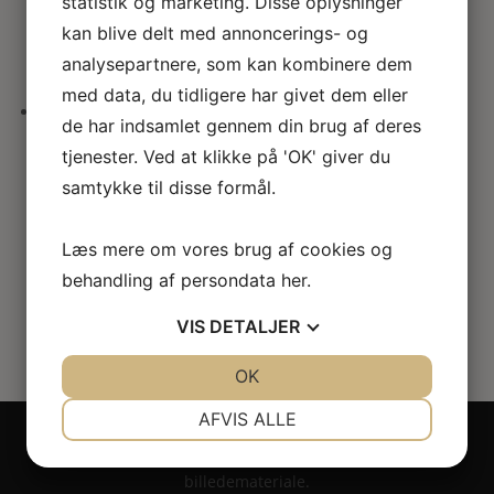
statistik og marketing. Disse oplysninger
kan blive delt med annoncerings- og
68.00
kr.
analysepartnere, som kan kombinere dem
med data, du tidligere har givet dem eller
de har indsamlet gennem din brug af deres
Romersk søjlehoved / kapitæl
tjenester. Ved at klikke på 'OK' giver du
samtykke til disse formål.
68.00
kr.
Læs mere om vores brug af cookies og
behandling af persondata
her
.
VIS
DETALJER
JA
NEJ
OK
JA
NEJ
NØDVENDIGE
PRÆFERENCER
AFVIS ALLE
Copyright 2024 - All rights reserved RoseLines
JA
NEJ
JA
NEJ
Miniature ® på design, brandnavn, logo, tekst og
billedemateriale.
MARKETING
STATISTIK