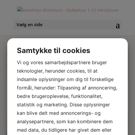
Vælg en side
sparegris
Samtykke til cookies
Vi og vores samarbejdspartnere bruger
Hjem
/ Varer tagged “sparegris”
teknologier, herunder cookies, til at
indsamle oplysninger om dig til forskellige
Skriv
formål, herunder: Tilpasning af annoncering,
Søg
hvad
bedre brugeroplevelse, funktionalitet,
du
statistik og marketing. Disse oplysninger
søger
kan blive delt med annoncerings- og
her
analysepartnere, som kan kombinere dem
Viser 1 resultat
med data, du tidligere har givet dem eller