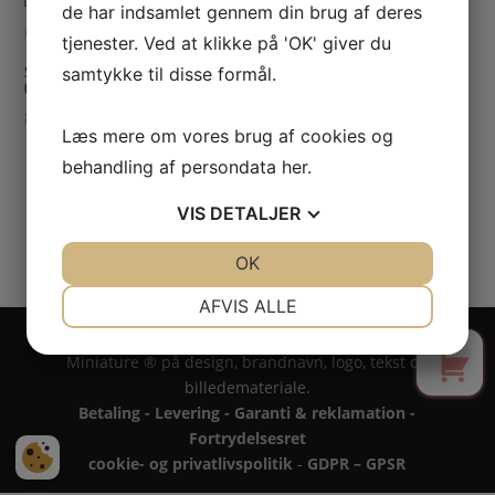
de har indsamlet gennem din brug af deres
tjenester. Ved at klikke på 'OK' giver du
Sparegris sæt i porcelæn
samtykke til disse formål.
(2stk)
88.00
kr.
Læs mere om vores brug af cookies og
behandling af persondata
her
.
VIS
DETALJER
JA
NEJ
OK
JA
NEJ
NØDVENDIGE
PRÆFERENCER
AFVIS ALLE
0
Copyright 2024 - All rights reserved RoseLines
JA
NEJ
JA
NEJ
Miniature ® på design, brandnavn, logo, tekst og
MARKETING
STATISTIK
billedemateriale.
Betaling - Levering - Garanti & reklamation -
Fortrydelsesret
cookie- og privatlivspolitik
-
GDPR – GPSR