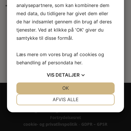
her
analysepartnere, som kan kombinere dem
med data, du tidligere har givet dem eller
Stedmoderblomst blomster KIT
de har indsamlet gennem din brug af deres
Den
Den
180.00
kr.
120.00
kr.
tjenester. Ved at klikke på 'OK' giver du
oprindelige
aktuelle
samtykke til disse formål.
pris
pris
var:
er:
Læs mere om vores brug af cookies og
180.00kr..
120.00kr..
behandling af persondata
her
.
VIS
DETALJER
JA
NEJ
OK
JA
NEJ
Copyright 2024 - All rights reserved RoseLines
NØDVENDIGE
PRÆFERENCER
Miniature ® på design, brandnavn, logo, tekst og
AFVIS ALLE
billedemateriale.
JA
NEJ
JA
NEJ
Betaling - Levering - Garanti & reklamation -
Fortrydelsesret
MARKETING
STATISTIK
cookie- og privatlivspolitik
-
GDPR – GPSR