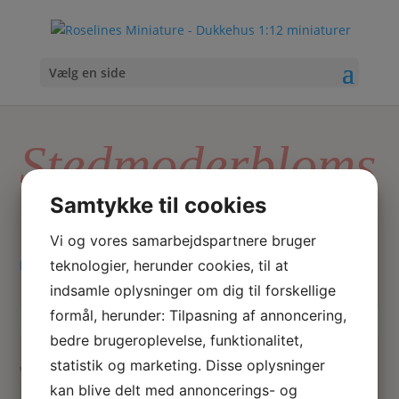
Vælg en side
Stedmoderbloms
t
Samtykke til cookies
Vi og vores samarbejdspartnere bruger
teknologier, herunder cookies, til at
Hjem
/ Varer tagged “Stedmoderblomst”
indsamle oplysninger om dig til forskellige
formål, herunder: Tilpasning af annoncering,
Skriv
Søg
bedre brugeroplevelse, funktionalitet,
hvad
statistik og marketing. Disse oplysninger
du
Viser 1 resultat
Tilbud!
kan blive delt med annoncerings- og
søger