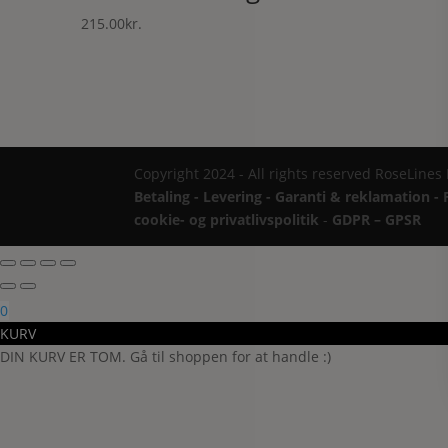
215.00
kr.
Copyright 2024 - All rights reserved RoseLines
Betaling - Levering - Garanti & reklamation - 
cookie- og privatlivspolitik
-
GDPR – GPSR
0
KURV
DIN KURV ER TOM. Gå til shoppen for at handle :)