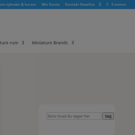
ure nyheder & kurser
Min Konto
Kontakt Roseline
0 emner
ture rum
Miniature Brands
Skriv
Søg
hvad
du