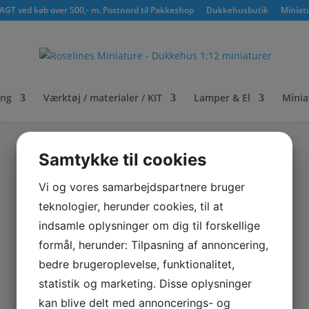
GT ved køb over 500,- m. Postnord til Pakkeshop
Dukkehusbutik
Miniat
ing
Værktøj / materialer / KIT
Lamper & El
Minia
Samtykke til cookies
Vi og vores samarbejdspartnere bruger
teknologier, herunder cookies, til at
indsamle oplysninger om dig til forskellige
formål, herunder: Tilpasning af annoncering,
bedre brugeroplevelse, funktionalitet,
statistik og marketing. Disse oplysninger
kan blive delt med annoncerings- og