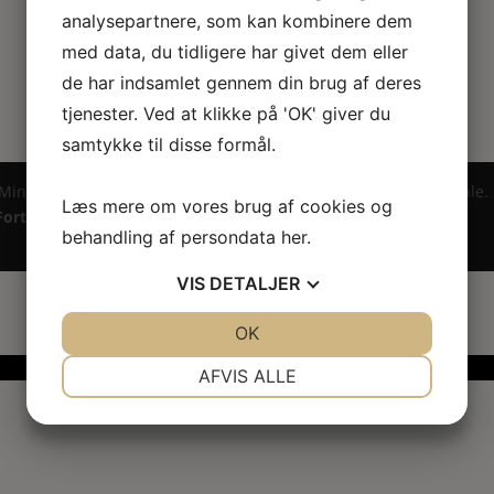
analysepartnere, som kan kombinere dem
med data, du tidligere har givet dem eller
de har indsamlet gennem din brug af deres
tjenester. Ved at klikke på 'OK' giver du
samtykke til disse formål.
 Miniature ® på design, brandnavn, logo, tekst og billedemateriale.
Læs mere om vores brug af cookies og
Fortrydelsesret
behandling af persondata
her
.
VIS
DETALJER
JA
NEJ
OK
JA
NEJ
NØDVENDIGE
PRÆFERENCER
AFVIS ALLE
JA
NEJ
JA
NEJ
MARKETING
STATISTIK