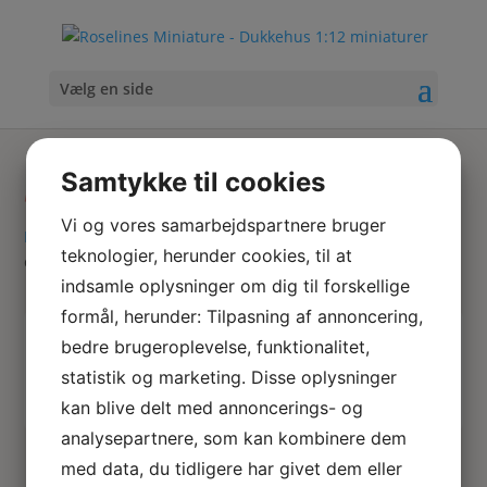
Vælg en side
sukkulenter
Samtykke til cookies
Vi og vores samarbejdspartnere bruger
Hjem
/
Tekstiler & accessoires
/
Miniature lingeri
/ Satin
teknologier, herunder cookies, til at
corsage i hvid
indsamle oplysninger om dig til forskellige
formål, herunder: Tilpasning af annoncering,
Skriv
Søg
bedre brugeroplevelse, funktionalitet,
hvad
statistik og marketing. Disse oplysninger
du
kan blive delt med annoncerings- og
søger
analysepartnere, som kan kombinere dem
her
Ingen resultater fundet
med data, du tidligere har givet dem eller