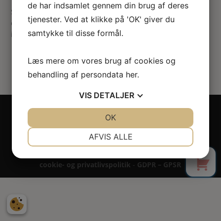
de har indsamlet gennem din brug af deres
Siden du anmodede om kunne ikke findes. Prøv at præciser
tjenester. Ved at klikke på 'OK' giver du
din søgning, eller brug navigationen ovenfor til at lokalisere
samtykke til disse formål.
indlægget.
Læs mere om vores brug af cookies og
behandling af persondata
her
.
VIS
DETALJER
Copyright 2024 - All rights reserved RoseLines
JA
NEJ
OK
JA
NEJ
Miniature ® på design, brandnavn, logo, tekst og
billedemateriale.
NØDVENDIGE
PRÆFERENCER
AFVIS ALLE
Betaling - Levering - Garanti & reklamation -
0
JA
NEJ
JA
NEJ
Fortrydelsesret
cookie- og privatlivspolitik
-
GDPR – GPSR
MARKETING
STATISTIK