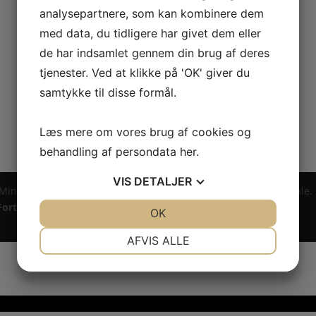
analysepartnere, som kan kombinere dem
med data, du tidligere har givet dem eller
de har indsamlet gennem din brug af deres
tjenester. Ved at klikke på 'OK' giver du
samtykke til disse formål.
Læs mere om vores brug af cookies og
behandling af persondata
her
.
VIS
DETALJER
 Miniature ® på design, brandnavn, logo, tekst og billedemateriale.
Fortrydelsesret
JA
NEJ
OK
JA
NEJ
NØDVENDIGE
PRÆFERENCER
AFVIS ALLE
JA
NEJ
JA
NEJ
MARKETING
STATISTIK