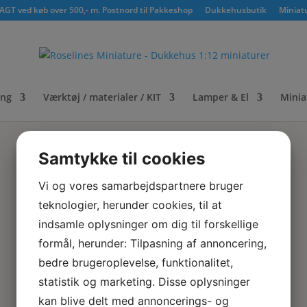
GT ved køb over 500,- m. Postnord til Pakkeshop
Dukkehusbutik
Miniat
ing
Værktøj / materialer / KIT
Lamper & El
Minia
Samtykke til cookies
Vi og vores samarbejdspartnere bruger
teknologier, herunder cookies, til at
indsamle oplysninger om dig til forskellige
formål, herunder: Tilpasning af annoncering,
bedre brugeroplevelse, funktionalitet,
statistik og marketing. Disse oplysninger
kan blive delt med annoncerings- og