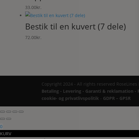
33.00
kr.
Bestik til en kuvert (7 dele)
72.00
kr.
Copyright 2024 - All rights reserved RoseLines
Betaling - Levering - Garanti & reklamation - 
cookie- og privatlivspolitik
-
GDPR – GPSR
0
KURV