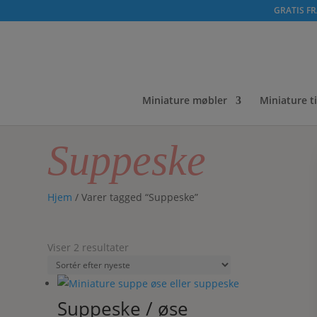
GRATIS FRA
Miniature møbler
Miniature t
Suppeske
Hjem
/ Varer tagged “Suppeske”
Sorteret
Viser 2 resultater
efter
seneste
Suppeske / øse