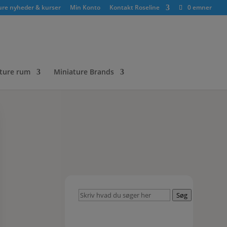
ure nyheder & kurser
Min Konto
Kontakt Roseline
0 emner
ture rum
Miniature Brands
Skriv
Søg
hvad
du