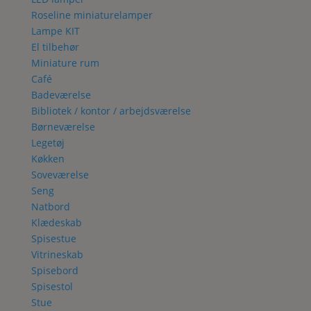
Roseline miniaturelamper
Lampe KIT
El tilbehør
Miniature rum
Café
Badeværelse
Bibliotek / kontor / arbejdsværelse
Børneværelse
Legetøj
Køkken
Soveværelse
Seng
Natbord
Klædeskab
Spisestue
Vitrineskab
Spisebord
Spisestol
Stue