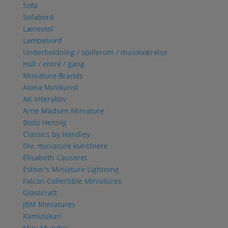
Sofa
Sofabord
Lænestol
Lampebord
Underholdning / spillerum / musikværelse
Hall / entré / gang
Miniature Brands
Alona Minikunst
AK Interaktiv
Arne Madsen Miniature
Bodo Hennig
Classics by Handley
Div. miniature kunstnere
Elisabeth Causeret
Esther’s Miniature Lightning
Falcon Collectible Miniatures
Glasscraft
JBM Miniatures
Kamizukuri
Mini Mundus