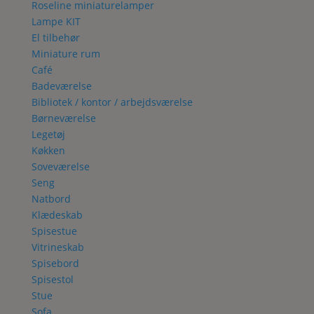
Roseline miniaturelamper
Lampe KIT
El tilbehør
Miniature rum
Café
Badeværelse
Bibliotek / kontor / arbejdsværelse
Børneværelse
Legetøj
Køkken
Soveværelse
Seng
Natbord
Klædeskab
Spisestue
Vitrineskab
Spisebord
Spisestol
Stue
Sofa