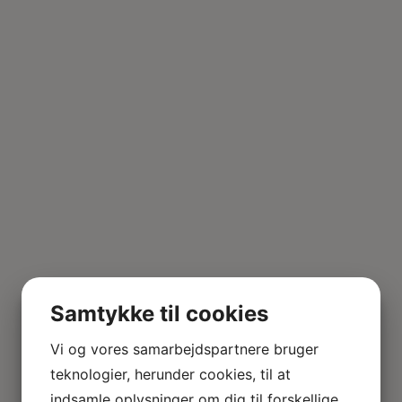
Samtykke til cookies
Vi og vores samarbejdspartnere bruger
GRATIS FRAGT ved køb over 500,- m. Postnord til
teknologier, herunder cookies, til at
Pakkeshop
indsamle oplysninger om dig til forskellige
Dukkehusbutik