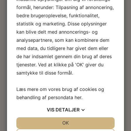
Miniature nyheder & kurser
formål, herunder: Tilpasning af annoncering,
Min Konto
bedre brugeroplevelse, funktionalitet,
Kontakt Roseline
statistik og marketing. Disse oplysninger
Handels- og leverings- betingelser
kan blive delt med annoncerings- og
0 emner
analysepartnere, som kan kombinere dem
med data, du tidligere har givet dem eller
Miniature møbler
de har indsamlet gennem din brug af deres
Alle møbler
tjenester. Ved at klikke på 'OK' giver du
JBM, Bespaq og finere møbler
Retro miniature møbler
samtykke til disse formål.
Kurveflet
Ubehandlede møbler
Læs mere om vores brug af cookies og
Second hand møbler
behandling af persondata
her
.
Miniature ting
Tekstiler & accessoires
VIS
DETALJER
Miniature blondeting
Orkis duge / flakoner
JA
NEJ
OK
JA
NEJ
Miniature lingeri