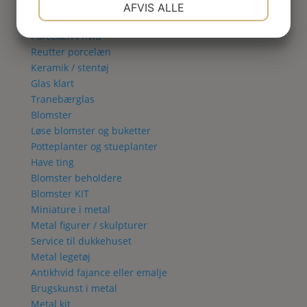
NØDVENDIGE
PRÆFERENCER
Aubusson tæpper
AFVIS ALLE
Porcelæn stentøj & glas
JA
NEJ
JA
NEJ
Porcelæn i hvid
MARKETING
STATISTIK
Reutter porcelæn
Keramik / stentøj
Glas klart
Tranebærglas
Blomster
Løse blomster og buketter
Potteplanter og stueplanter
Have ting
Blomster beholdere
Blomster KIT
Miniature i metal
Metal figurer / skulpturer
Service til dukkehuset
Metal legetøj
Antikhvid fajance eller emalje
Brugskunst i metal
Metal kit