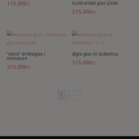
115.00
kr.
Guldrandet glas (2stk)
215.00
kr.
“store” drikkeglas i
Ægte glas til dukkehus
miniature
115.00
kr.
215.00
kr.
1
2
→