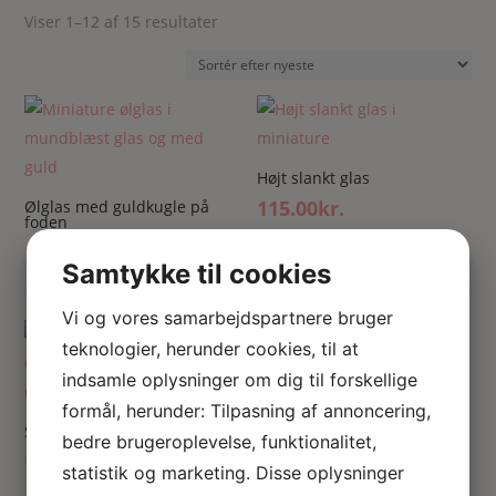
Sorteret
Viser 1–12 af 15 resultater
efter
seneste
Højt slankt glas
115.00
kr.
Ølglas med guldkugle på
foden
115.00
kr.
Samtykke til cookies
Vi og vores samarbejdspartnere bruger
teknologier, herunder cookies, til at
indsamle oplysninger om dig til forskellige
Fransk miniature vinglas
formål, herunder: Tilpasning af annoncering,
115.00
kr.
Sherry / grappa glas
bedre brugeroplevelse, funktionalitet,
115.00
kr.
statistik og marketing. Disse oplysninger