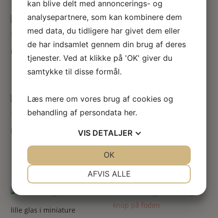
kan blive delt med annoncerings- og
analysepartnere, som kan kombinere dem
med data, du tidligere har givet dem eller
Miniature glas mundblæst
de har indsamlet gennem din brug af deres
115.00
kr.
Enkelt glas
tjenester. Ved at klikke på 'OK' giver du
115.00
kr.
samtykke til disse formål.
Læs mere om vores brug af cookies og
behandling af persondata
her
.
Fransk vinglas
VIS
DETALJER
115.00
kr.
Cocktail glas til dukkehus
JA
NEJ
OK
JA
NEJ
115.00
kr.
NØDVENDIGE
PRÆFERENCER
AFVIS ALLE
JA
NEJ
JA
NEJ
MARKETING
STATISTIK
lille glas i miniature