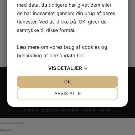
med data, du tidligere har givet dem eller
70.00
kr.
de har indsamlet gennem din brug af deres
tjenester. Ved at klikke på 'OK' giver du
samtykke til disse formål.
Læs mere om vores brug af cookies og
behandling af persondata
her
.
VIS
DETALJER
Copyright 2024 - All rights reserved RoseLines
JA
NEJ
OK
JA
NEJ
Miniature ® på design, brandnavn, logo, tekst og
billedemateriale.
NØDVENDIGE
PRÆFERENCER
AFVIS ALLE
Betaling - Levering - Garanti & reklamation -
Fortrydelsesret
JA
NEJ
JA
NEJ
cookie- og privatlivspolitik
-
GDPR – GPSR
MARKETING
STATISTIK