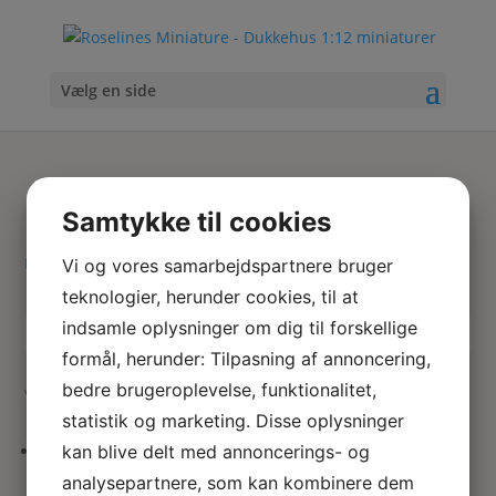
Vælg en side
Tigerliljer
Samtykke til cookies
Hjem
/ Varer tagged “Tigerliljer”
Vi og vores samarbejdspartnere bruger
teknologier, herunder cookies, til at
indsamle oplysninger om dig til forskellige
Skriv
Søg
formål, herunder: Tilpasning af annoncering,
hvad
bedre brugeroplevelse, funktionalitet,
du
Viser 1 resultat
søger
statistik og marketing. Disse oplysninger
her
kan blive delt med annoncerings- og
Miniature blomster – Tigerliljer
analysepartnere, som kan kombinere dem