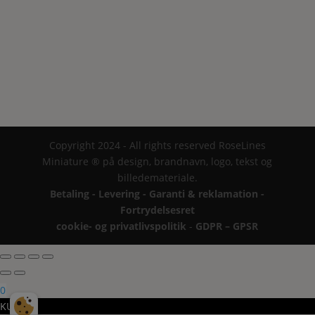
Copyright 2024 - All rights reserved RoseLines
Miniature ® på design, brandnavn, logo, tekst og
billedemateriale.
Betaling - Levering - Garanti & reklamation -
Fortrydelsesret
cookie- og privatlivspolitik
-
GDPR – GPSR
0
KURV