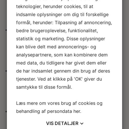
teknologier, herunder cookies, til at
54.00
kr.
indsamle oplysninger om dig til forskellige
formål, herunder: Tilpasning af annoncering,
bedre brugeroplevelse, funktionalitet,
Fransk pokalvase
statistik og marketing. Disse oplysninger
kan blive delt med annoncerings- og
29.00
kr.
analysepartnere, som kan kombinere dem
med data, du tidligere har givet dem eller
de har indsamlet gennem din brug af deres
Fransk krukke på søjle
tjenester. Ved at klikke på 'OK' giver du
samtykke til disse formål.
65.00
kr.
Læs mere om vores brug af cookies og
behandling af persondata
her
.
Urne krukke m låg
VIS
DETALJER