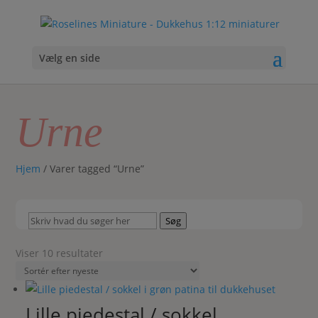
Vælg en side
Urne
Hjem
/ Varer tagged “Urne”
Skriv
Søg
hvad
du
Sorteret
Viser 10 resultater
søger
efter
her
seneste
Lille piedestal / sokkel