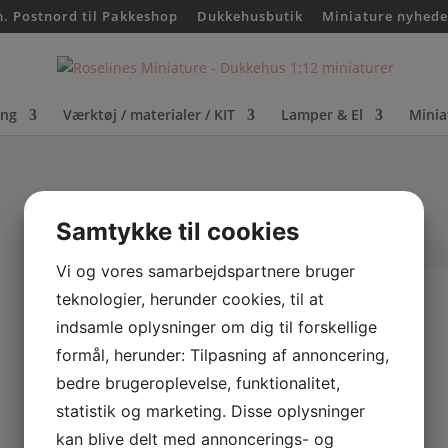
m. Postnord til Pakkeshop
Dukkehusbutik
Miniature nyhede
ing
Værktøj / materialer / KIT
Lamper & El
Minia
Samtykke til cookies
Vi og vores samarbejdspartnere bruger
teknologier, herunder cookies, til at
indsamle oplysninger om dig til forskellige
formål, herunder: Tilpasning af annoncering,
bedre brugeroplevelse, funktionalitet,
statistik og marketing. Disse oplysninger
kan blive delt med annoncerings- og