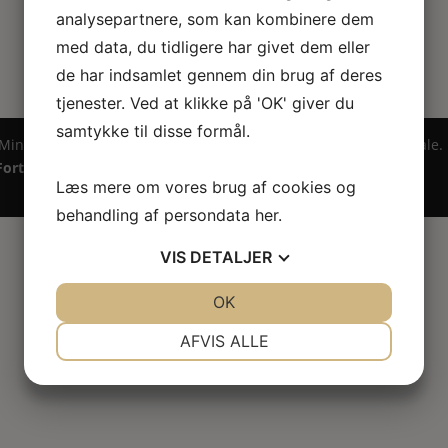
analysepartnere, som kan kombinere dem
med data, du tidligere har givet dem eller
de har indsamlet gennem din brug af deres
tjenester. Ved at klikke på 'OK' giver du
samtykke til disse formål.
 Miniature ® på design, brandnavn, logo, tekst og billedemateriale.
Fortrydelsesret
Læs mere om vores brug af cookies og
behandling af persondata
her
.
VIS
DETALJER
JA
NEJ
OK
JA
NEJ
NØDVENDIGE
PRÆFERENCER
AFVIS ALLE
JA
NEJ
JA
NEJ
MARKETING
STATISTIK