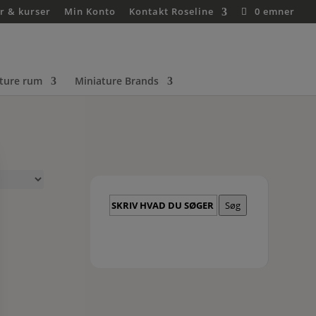
r & kurser
Min Konto
Kontakt Roseline
0 emner
ture rum
Miniature Brands
Skriv
Søg
hvad
du
søger
her