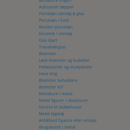
Miniature lingeri
Aubusson tæpper
Porcelæn stentøj & glas
Porcelæn i hvid
Reutter porcelæn
Keramik / stentøj
Glas klart
Tranebærglas
Blomster
Løse blomster og buketter
Potteplanter og stueplanter
Have ting
Blomster beholdere
Blomster KIT
Miniature i metal
Metal figurer / skulpturer
Service til dukkehuset
Metal legetøj
Antikhvid fajance eller emalje
Brugskunst i metal