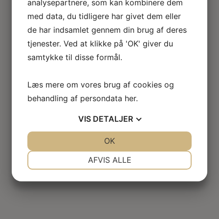
analysepartnere, som kan kombinere dem
med data, du tidligere har givet dem eller
de har indsamlet gennem din brug af deres
tjenester. Ved at klikke på 'OK' giver du
samtykke til disse formål.
Læs mere om vores brug af cookies og
behandling af persondata
her
.
VIS
DETALJER
JA
NEJ
OK
JA
NEJ
NØDVENDIGE
PRÆFERENCER
AFVIS ALLE
JA
NEJ
JA
NEJ
MARKETING
STATISTIK