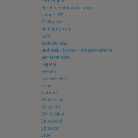
LED lamper
Roseline miniaturelamper
Lampe KIT
El tilbehør
Miniature rum
Café
Badeværelse
Bibliotek / kontor / arbejdsværelse
Børneværelse
Legetøj
Køkken
Soveværelse
Seng
Natbord
Klædeskab
Spisestue
Vitrineskab
Spisebord
Spisestol
Stue