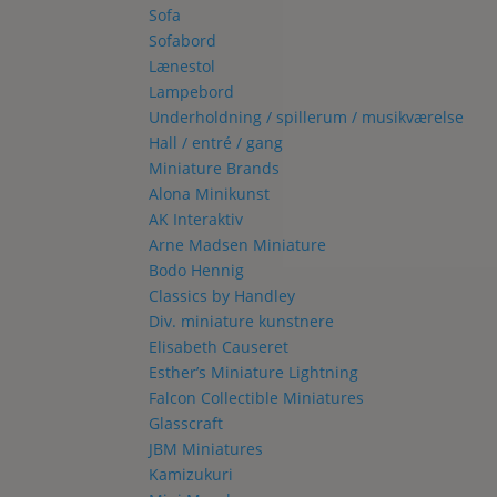
Sofa
Sofabord
Lænestol
Lampebord
Underholdning / spillerum / musikværelse
Hall / entré / gang
Miniature Brands
Alona Minikunst
AK Interaktiv
Arne Madsen Miniature
Bodo Hennig
Classics by Handley
Div. miniature kunstnere
Elisabeth Causeret
Esther’s Miniature Lightning
Falcon Collectible Miniatures
Glasscraft
JBM Miniatures
Kamizukuri