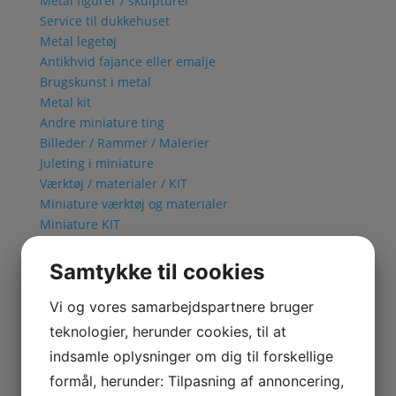
Metal figurer / skulpturer
Service til dukkehuset
Metal legetøj
Antikhvid fajance eller emalje
Brugskunst i metal
Metal kit
Andre miniature ting
Billeder / Rammer / Malerier
Juleting i miniature
Værktøj / materialer / KIT
Miniature værktøj og materialer
Miniature KIT
Blomster KIT
Fuglebur KIT
Samtykke til cookies
Lampe KIT
Metal kit
Vi og vores samarbejdspartnere bruger
Lamper & El
teknologier, herunder cookies, til at
Alle Lamper
indsamle oplysninger om dig til forskellige
Bordlamper
formål, herunder: Tilpasning af annoncering,
Væglamper