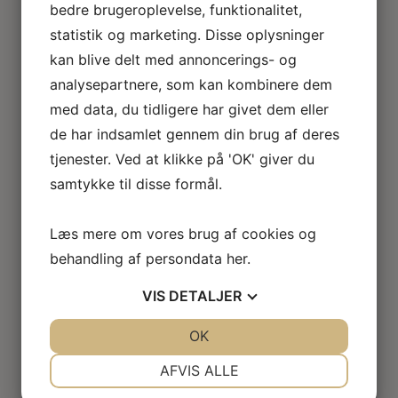
bedre brugeroplevelse, funktionalitet,
Loftlamper
Lysekroner
statistik og marketing. Disse oplysninger
Gulvlamper
kan blive delt med annoncerings- og
Udendørslamper
analysepartnere, som kan kombinere dem
LED lamper
med data, du tidligere har givet dem eller
Roseline miniaturelamper
de har indsamlet gennem din brug af deres
Lampe KIT
El tilbehør
tjenester. Ved at klikke på 'OK' giver du
Miniature rum
samtykke til disse formål.
Café
Badeværelse
Læs mere om vores brug af cookies og
Bibliotek / kontor / arbejdsværelse
Børneværelse
behandling af persondata
her
.
Legetøj
VIS
DETALJER
Køkken
Soveværelse
JA
NEJ
OK
JA
NEJ
Seng
Natbord
NØDVENDIGE
PRÆFERENCER
AFVIS ALLE
Klædeskab