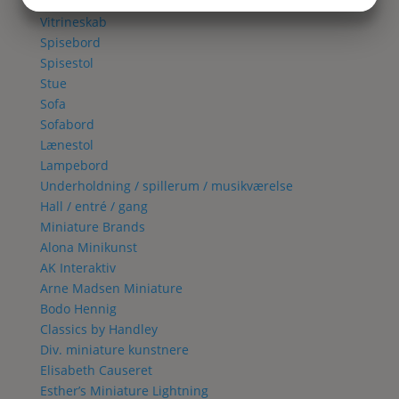
JA
NEJ
JA
NEJ
Spisestue
Vitrineskab
MARKETING
STATISTIK
Spisebord
Spisestol
Stue
Sofa
Sofabord
Lænestol
Lampebord
Underholdning / spillerum / musikværelse
Hall / entré / gang
Miniature Brands
Alona Minikunst
AK Interaktiv
Arne Madsen Miniature
Bodo Hennig
Classics by Handley
Div. miniature kunstnere
Elisabeth Causeret
Esther’s Miniature Lightning