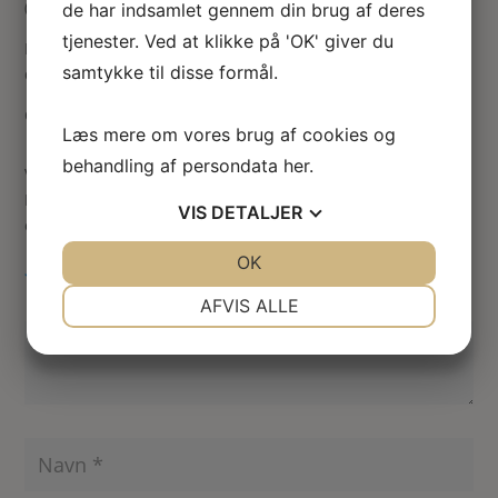
(tørret) Brudeslør.
de har indsamlet gennem din brug af deres
tjenester. Ved at klikke på 'OK' giver du
Buketten er med flad bagside, så den ikke vælter i
samtykke til disse formål.
dukkehuset, når den står op ad en væg 🙂
Ca. 60 mm høj og 40 mm bred.
Læs mere om vores brug af cookies og
behandling af persondata
her
.
Vær den første til at anmelde “Dukkehus buket i vase”
Din e-mailadresse vil ikke blive publiceret.
Krævede felter
VIS
DETALJER
er markeret med
*
JA
NEJ
OK
JA
NEJ
NØDVENDIGE
PRÆFERENCER
AFVIS ALLE
JA
NEJ
JA
NEJ
MARKETING
STATISTIK