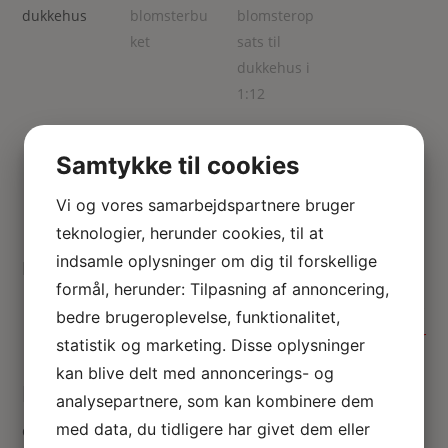
Samtykke til cookies
Dukkehus buket i vase
Vi og vores samarbejdspartnere bruger
teknologier, herunder cookies, til at
indsamle oplysninger om dig til forskellige
Miniature blomster buket i grøn vase 1:12
formål, herunder: Tilpasning af annoncering,
110.00
kr.
bedre brugeroplevelse, funktionalitet,
Ikke på lager
statistik og marketing. Disse oplysninger
kan blive delt med annoncerings- og
Blomster buket til dukkehus 1:12
analysepartnere, som kan kombinere dem
med data, du tidligere har givet dem eller
Grøn porcelæns vase med blomster buket af Pæoner og