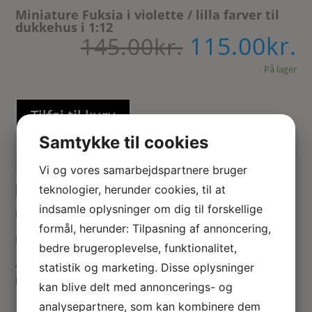
Miniature Fuksia i violette / lilla farver til
dukkehus i 1:12
115.00
kr.
Den
D
145.00
kr.
oprindelig
a
pris
På lager
p
var:
e
145.00kr..
1
Tilføj til kurv
Samtykke til cookies
Dukkehus Fuksia i havepotte med rosa
Vi og vores samarbejdspartnere bruger
patina.
teknologier, herunder cookies, til at
indsamle oplysninger om dig til forskellige
Håndlavet Fuksia blomst til haven ved det fine dukkehus.
formål, herunder: Tilpasning af annoncering,
Miniature blomster i lilla farver.
bedre brugeroplevelse, funktionalitet,
42 mm høj med underskål og 50 mm bred på den bredeste
statistik og marketing. Disse oplysninger
led.
kan blive delt med annoncerings- og
analysepartnere, som kan kombinere dem