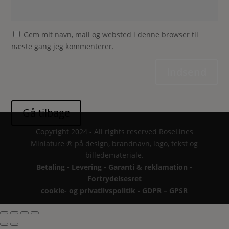
Gem mit navn, mail og websted i denne browser til
næste gang jeg kommenterer.
Indsend
Copyright 2024 - All rights reserved RoseLines
Miniature ® på design, brandnavn, logo, tekst og
billedemateriale.
Betaling - Levering - Garanti & reklamation -
Fortrydelsesret
cookie- og privatlivspolitik
-
GDPR – GPSR