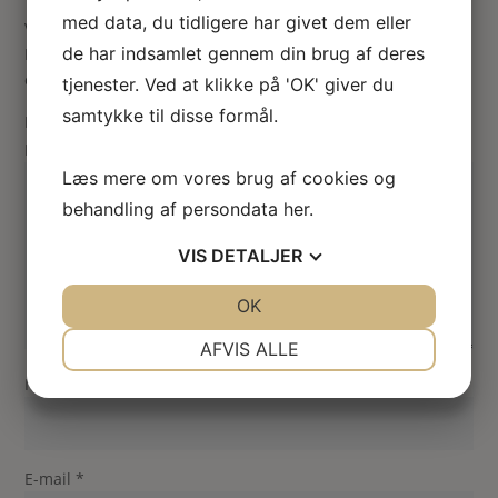
med data, du tidligere har givet dem eller
Vær den første til at anmelde “Fuksia i violet”
de har indsamlet gennem din brug af deres
Din e-mailadresse vil ikke blive publiceret.
Krævede felter
er markeret med
*
tjenester. Ved at klikke på 'OK' giver du
samtykke til disse formål.
Din vurdering
Din anmeldelse
*
Læs mere om vores brug af cookies og
behandling af persondata
her
.
VIS
DETALJER
JA
NEJ
OK
JA
NEJ
NØDVENDIGE
PRÆFERENCER
AFVIS ALLE
Navn
*
JA
NEJ
JA
NEJ
MARKETING
STATISTIK
E-mail
*