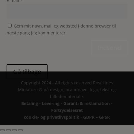
E-mail
*
Gem mit navn, mail og websted i denne browser til
næste gang jeg kommenterer.
Indsend
Copyright 2024 - All rights reserved RoseLines
Miniature ® på design, brandnavn, logo, tekst og
billedemateriale.
Betaling - Levering - Garanti & reklamation -
Fortrydelsesret
cookie- og privatlivspolitik
-
GDPR – GPSR