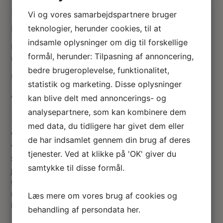
Blomster KIT til at lave Høstanemoner i
Vi og vores samarbejdspartnere bruger
miniature 1:12
teknologier, herunder cookies, til at
indsamle oplysninger om dig til forskellige
Miniature blomster kit af den fineste kvalitet og mest
formål, herunder: Tilpasning af annoncering,
realistiske type.
bedre brugeroplevelse, funktionalitet,
Lidt svære at lave, pga. de fine støvdragere.
statistik og marketing. Disse oplysninger
Anvisningen er på engelsk, tysk og fransk.
kan blive delt med annoncerings- og
analysepartnere, som kan kombinere dem
Vurd
med data, du tidligere har givet dem eller
eret
5
ud
de har indsamlet gennem din brug af deres
af 5
tjenester. Ved at klikke på 'OK' giver du
Sabina Happel
–
12. august 2023
samtykke til disse formål.
Jeg elsker høstanemoner. Og de her er meget realistiske. De
tager dog lidt tid og tålmodighed at lave hver blomst. Men
når først alle blomsterne er lavet er selve planten let og
Læs mere om vores brug af cookies og
hurtig at samle.
behandling af persondata
her
.