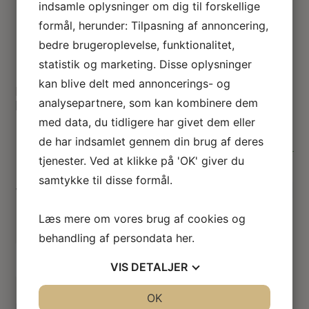
indsamle oplysninger om dig til forskellige
formål, herunder: Tilpasning af annoncering,
bedre brugeroplevelse, funktionalitet,
Kamelia – Blomster KIT
statistik og marketing. Disse oplysninger
kan blive delt med annoncerings- og
Miniature blomster KIT – blomsterblade og
analysepartnere, som kan kombinere dem
blade, stilke i 1:12
Den
D
med data, du tidligere har givet dem eller
291.00
kr.
194.00
kr.
oprind
a
de har indsamlet gennem din brug af deres
pris
p
På lager
tjenester. Ved at klikke på 'OK' giver du
var:
e
samtykke til disse formål.
291.00k
1
Vælg farve
Læs mere om vores brug af cookies og
behandling af persondata
her
.
Tilføj til kurv
VIS
DETALJER
JA
NEJ
OK
JA
NEJ
Blomster KIT til at fremstille en Kamelia