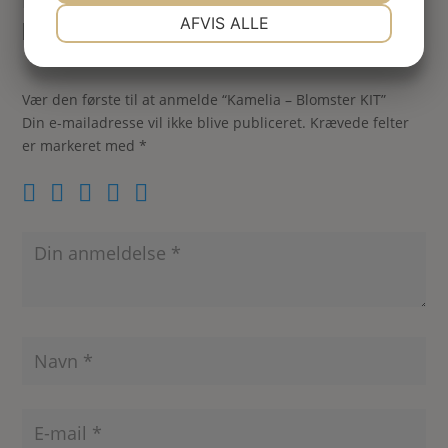
NØDVENDIGE
PRÆFERENCER
AFVIS ALLE
blomst
JA
NEJ
JA
NEJ
MARKETING
STATISTIK
Vær den første til at anmelde “Kamelia – Blomster KIT”
Din e-mailadresse vil ikke blive publiceret.
Krævede felter
er markeret med
*