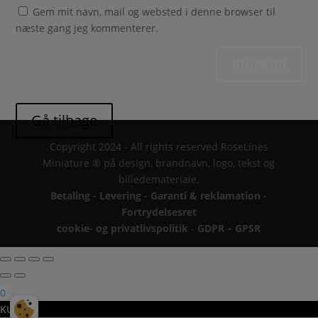
Gem mit navn, mail og websted i denne browser til
næste gang jeg kommenterer.
Indsend
Copyright 2024 - All rights reserved RoseLines
Miniature ® på design, brandnavn, logo, tekst og
billedemateriale.
Betaling - Levering - Garanti & reklamation -
Fortrydelsesret
cookie- og privatlivspolitik
-
GDPR – GPSR
0
KURV