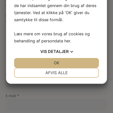
er markeret med
*
de har indsamlet gennem din brug af deres
tjenester. Ved at klikke på 'OK' giver du
Din vurdering
samtykke til disse formål.
Din anmeldelse
*
Læs mere om vores brug af cookies og
behandling af persondata
her
.
VIS
DETALJER
JA
NEJ
OK
JA
NEJ
NØDVENDIGE
PRÆFERENCER
AFVIS ALLE
Navn
*
JA
NEJ
JA
NEJ
MARKETING
STATISTIK
E-mail
*