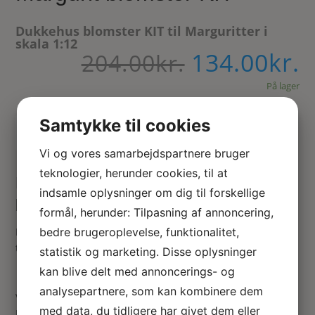
Dukkehus blomster KIT til Marguritter i
skala 1:12
134.00
kr.
Den
D
204.00
kr.
oprindelig
a
pris
På lager
p
var:
e
204.00kr..
1
Samtykke til cookies
Tilføj til kurv
Vi og vores samarbejdspartnere bruger
teknologier, herunder cookies, til at
Miniature KIT til at lave Margurit
indsamle oplysninger om dig til forskellige
blomster til dukkehus haven
formål, herunder: Tilpasning af annoncering,
Papirsblomster kit i skala 1:12. Instruktionen er på engelsk,
bedre brugeroplevelse, funktionalitet,
tysk og fransk.
statistik og marketing. Disse oplysninger
kan blive delt med annoncerings- og
analysepartnere, som kan kombinere dem
Vær den første til at anmelde “Margurit blomster KIT”
med data, du tidligere har givet dem eller
Din e-mailadresse vil ikke blive publiceret.
Krævede felter