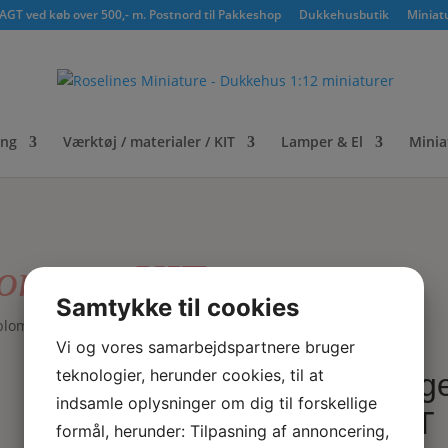
GT ved køb over 500,- m. Postnord til Pakkeshop
Dukkehusbutik
Miniat
ing
Værktøj / materialer / KIT
Lamper & El
Minia
lomster KIT
Samtykke til cookies
blomster KIT
Vi og vores samarbejdspartnere bruger
teknologier, herunder cookies, til at
Tage
indsamle oplysninger om dig til forskellige
KIT
formål, herunder: Tilpasning af annoncering,