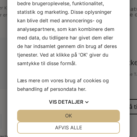
bedre brugeroplevelse, funktionalitet,
r KIT”
Miniat
statistik og marketing. Disse oplysninger
blade o
er er markeret med
*
kan blive delt med annoncerings- og
analysepartnere, som kan kombinere dem
med data, du tidligere har givet dem eller
de har indsamlet gennem din brug af deres
“
tjenester. Ved at klikke på 'OK' giver du
Dukke
samtykke til disse formål.
Skønne T
Læs mere om vores brug af cookies og
“
behandling af persondata
her
.
VIS
DETALJER
JA
NEJ
OK
JA
NEJ
NØDVENDIGE
PRÆFERENCER
AFVIS ALLE
næste gang jeg kommenterer.