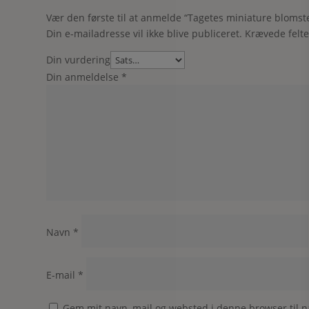
Vær den første til at anmelde “Tagetes miniature blomste
Din e-mailadresse vil ikke blive publiceret.
Krævede felt
Din vurdering
Din anmeldelse
*
Navn
*
E-mail
*
Gem mit navn, mail og websted i denne browser til 