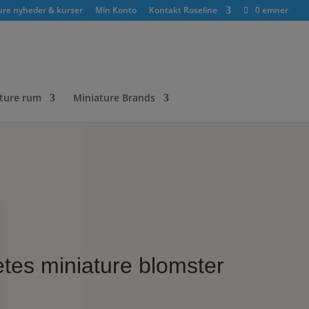
ure nyheder & kurser
Min Konto
Kontakt Roseline
0 emner
ture rum
Miniature Brands
tes miniature blomster