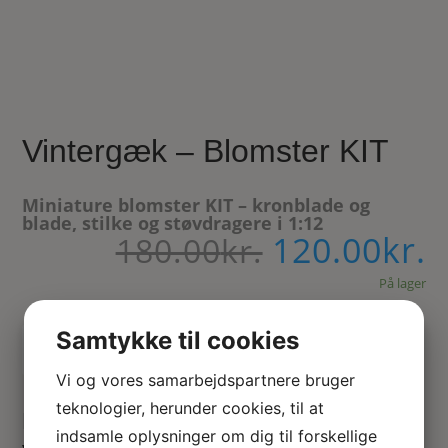
Vintergæk – Blomster KIT
Miniature blomster KIT – kronblade og
blade, stilke og støvdragere i 1:12
120.00
kr.
Den
D
180.00
kr.
oprindelig
a
pris
På lager
p
var:
e
180.00kr..
1
Samtykke til cookies
Tilføj til kurv
Vi og vores samarbejdspartnere bruger
teknologier, herunder cookies, til at
Blomster KIT til at fremstille
indsamle oplysninger om dig til forskellige