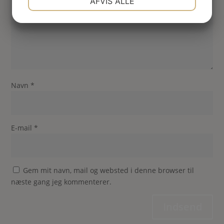
AFVIS ALLE
JA
NEJ
JA
NEJ
MARKETING
STATISTIK
Navn
*
E-mail
*
Gem mit navn, mail og websted i denne browser til
næste gang jeg kommenterer.
Indsend