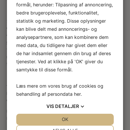
Vintergækker
formål, herunder: Tilpasning af annoncering,
bedre brugeroplevelse, funktionalitet,
statistik og marketing. Disse oplysninger
Vurd
eret
5
ud
kan blive delt med annoncerings- og
af 5
analysepartnere, som kan kombinere dem
Sabina Happel
–
17. juli 2023
med data, du tidligere har givet dem eller
Til at skabe en vinterstemning er de her blomster de helt
de har indsamlet gennem din brug af deres
rigtige. De er ikke svære at lave, men bladene er meget
tjenester. Ved at klikke på 'OK' giver du
små, så det kræver en rolig hånd.
samtykke til disse formål.
Læs mere om vores brug af cookies og
Tilføj en anmeldelse
Din e-mailadresse vil ikke blive publiceret.
Krævede felter
behandling af persondata
her
.
er markeret med
*
VIS
DETALJER
Din vurdering
Din anmeldelse
*
JA
NEJ
OK
JA
NEJ
NØDVENDIGE
PRÆFERENCER