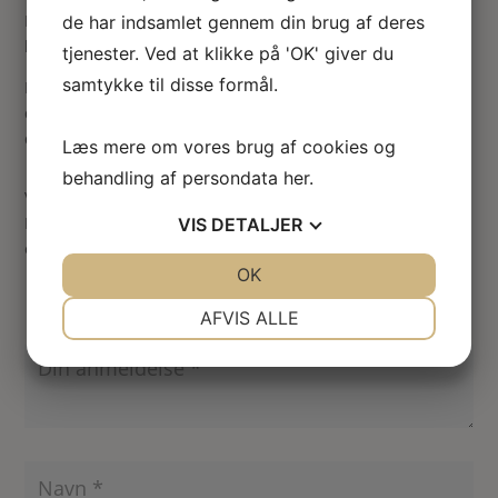
Mit fuglebur valgte jeg at male med
Bronze maling
… det
de har indsamlet gennem din brug af deres
blev virkelig flot.
tjenester. Ved at klikke på 'OK' giver du
samtykke til disse formål.
Læs
her på denne side
om hvilke materialer og værktøjer
du skal bruge for at lave dette yndige fuglebur til
dukkehuset.
Læs mere om vores brug af cookies og
behandling af persondata
her
.
Vær den første til at anmelde “Fuglebur KIT m. spir”
Din e-mailadresse vil ikke blive publiceret.
Krævede felter
VIS
DETALJER
er markeret med
*
JA
NEJ
OK
JA
NEJ
NØDVENDIGE
PRÆFERENCER
AFVIS ALLE
JA
NEJ
JA
NEJ
MARKETING
STATISTIK