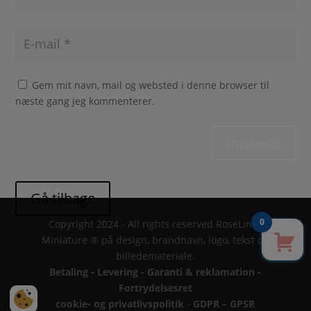
Gem mit navn, mail og websted i denne browser til
næste gang jeg kommenterer.
Indsend
0
Copyright 2024 - All rights reserved RoseLines
Miniature ® på design, brandnavn, logo, tekst og
billedemateriale.
Betaling - Levering - Garanti & reklamation -
Fortrydelsesret
cookie- og privatlivspolitik
-
GDPR – GPSR