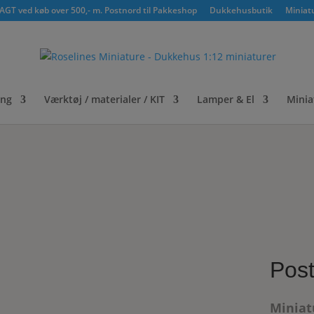
GT ved køb over 500,- m. Postnord til Pakkeshop
Dukkehusbutik
Miniat
ing
Værktøj / materialer / KIT
Lamper & El
Minia
Pos
Miniat