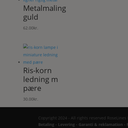
Metalmaling
guld
62.00
kr.
Ris-korn
ledning m
pære
30.00
kr.
Copyright 2024 - All rights reserved RoseLines
Betaling - Levering - Garanti & reklamation - 