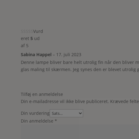
Vurd
eret
5
ud
af 5
Sabina Happel
–
17. juli 2023
Denne lampe bliver bare helt utrolig fin når den bliver m
glas maling til skærmen. Jeg synes den er blevet utrolig 
Tilføj en anmeldelse
Din e-mailadresse vil ikke blive publiceret.
Krævede felt
Din vurdering
Din anmeldelse
*