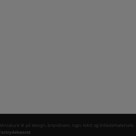
 Miniature ® på design, brandnavn, logo, tekst og billedemateriale.
Fortrydelsesret