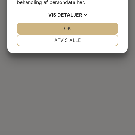
behandling af persondata
her
.
VIS
DETALJER
JA
NEJ
OK
JA
NEJ
NØDVENDIGE
PRÆFERENCER
AFVIS ALLE
JA
NEJ
JA
NEJ
MARKETING
STATISTIK