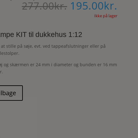
195.00
kr.
Den
Den
277.00
kr.
oprindelige
aktu
pris
Ikke på lager
pris
var:
er:
277.00kr..
195.
ampe KIT til dukkehus 1:12
 at stille på søje, evt. ved tappeafslutninger eller på
estolper.
j og skærmen er 24 mm i diameter og bunden er 16 mm
r.