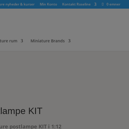
ure nyheder & kurser
Min Konto
Kontakt Roseline
0 emner
ture rum
Miniature Brands
tlampe KIT
ure postlampe KIT i 1:12