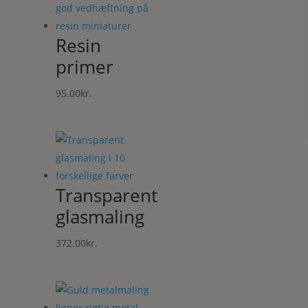
Resin
primer
95.00
kr.
Transparent
glasmaling
372.00
kr.