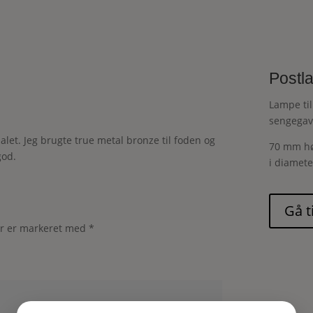
Postl
Lampe til
sengegavl
alet. Jeg brugte true metal bronze til foden og
70 mm hø
god.
i diamete
er er markeret med
*