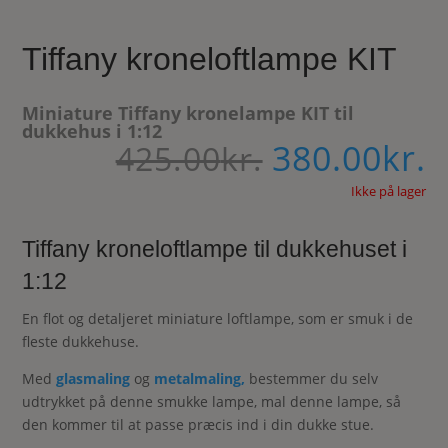
Tiffany kroneloftlampe KIT
Miniature Tiffany kronelampe KIT til
dukkehus i 1:12
380.00
kr.
Den
D
425.00
kr.
oprindelig
a
pris
Ikke på lager
p
var:
e
425.00kr..
3
Tiffany kroneloftlampe til dukkehuset i
1:12
En flot og detaljeret miniature loftlampe, som er smuk i de
fleste dukkehuse.
Med
glasmaling
og
metalmaling,
bestemmer du selv
udtrykket på denne smukke lampe, mal denne lampe, så
den kommer til at passe præcis ind i din dukke stue.