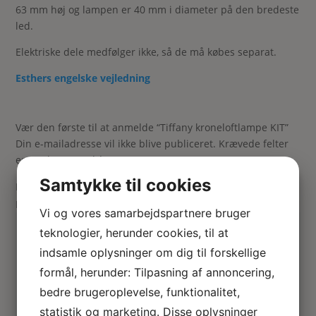
63 mm høj og lampen er 40 mm i diameter på den bredeste
led.
Elektriske dele medfølger ikke, så de må købes separat.
Esthers engelske vejledning
Vær den første til at anmelde “Tiffany kroneloftlampe KIT”
Din e-mailadresse vil ikke blive publiceret.
Krævede felter
er markeret med
*
Samtykke til cookies
Din vurdering
Din anmeldelse
*
Vi og vores samarbejdspartnere bruger
teknologier, herunder cookies, til at
indsamle oplysninger om dig til forskellige
formål, herunder: Tilpasning af annoncering,
bedre brugeroplevelse, funktionalitet,
statistik og marketing. Disse oplysninger