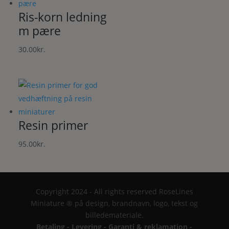
Ris-korn ledning
m pære
30.00
kr.
Resin primer
95.00
kr.
Copyright 2024 - All rights reserved RoseLines
Miniature ® på design, brandnavn, logo, tekst og
billedemateriale.
Betaling - Levering - Garanti & reklamation -