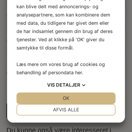
kan blive delt med annoncerings- og
analysepartnere, som kan kombinere dem
Navn
*
med data, du tidligere har givet dem eller
de har indsamlet gennem din brug af deres
tjenester. Ved at klikke på 'OK' giver du
E-mail
*
samtykke til disse formål.
Læs mere om vores brug af cookies og
Gem mit navn, mail og websted i denne browser til
næste gang jeg kommenterer.
behandling af persondata
her
.
VIS
DETALJER
Indsend
JA
NEJ
OK
JA
NEJ
NØDVENDIGE
PRÆFERENCER
AFVIS ALLE
JA
NEJ
JA
NEJ
MARKETING
STATISTIK
Du kunne også være interesseret i…