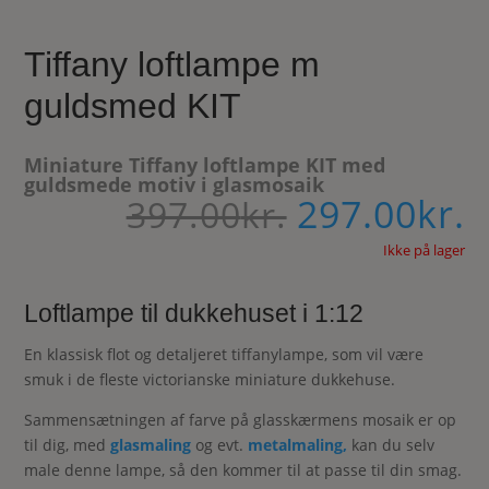
Tiffany loftlampe m
guldsmed KIT
Miniature Tiffany loftlampe KIT med
guldsmede motiv i glasmosaik
297.00
kr.
Den
D
397.00
kr.
oprindelig
a
pris
Ikke på lager
p
var:
e
397.00kr..
2
Loftlampe til dukkehuset i 1:12
En klassisk flot og detaljeret tiffanylampe, som vil være
smuk i de fleste victorianske miniature dukkehuse.
Sammensætningen af farve på glasskærmens mosaik er op
til dig, med
glasmaling
og evt.
metalmaling,
kan du selv
male denne lampe, så den kommer til at passe til din smag.