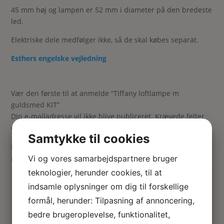
45 mm høj og lampen er 52 mm i diameter på den bredeste
led.
Elektriske dele medfølger ikke, så de skal købes separat.
Esthers engelske vejledning
Vær den første til at anmelde “Tiffany loftlampe m
guldsmed KIT”
Din e-mailadresse vil ikke blive publiceret.
Krævede felter
er markeret med
*
Samtykke til cookies
Din vurdering
Vi og vores samarbejdspartnere bruger
Din anmeldelse
*
teknologier, herunder cookies, til at
indsamle oplysninger om dig til forskellige
formål, herunder: Tilpasning af annoncering,
bedre brugeroplevelse, funktionalitet,