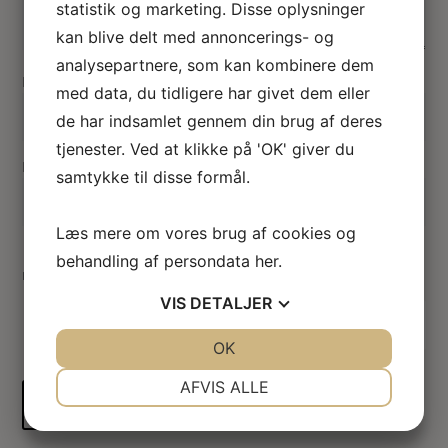
statistik og marketing. Disse oplysninger
kan blive delt med annoncerings- og
analysepartnere, som kan kombinere dem
Navn
*
med data, du tidligere har givet dem eller
de har indsamlet gennem din brug af deres
tjenester. Ved at klikke på 'OK' giver du
E-mail
*
samtykke til disse formål.
Læs mere om vores brug af cookies og
Gem mit navn, mail og websted i denne browser til
behandling af persondata
her
.
næste gang jeg kommenterer.
VIS
DETALJER
Indsend
JA
NEJ
OK
JA
NEJ
NØDVENDIGE
PRÆFERENCER
AFVIS ALLE
JA
NEJ
JA
NEJ