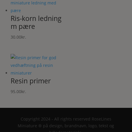
Ris-korn ledning
m pære
30.00
kr.
Resin primer
95.00
kr.
Copyright 2024 - All rights reserved RoseLines
Miniature ® på design, brandnavn, logo, tekst og