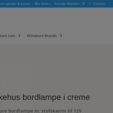
ure nyheder & kurser
Min Konto
Kontakt Roseline
0 emner
ture rum
Miniature Brands
kehus bordlampe i creme
ure bordlampe m. stofskærm til 12V