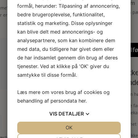
strøm
formål, herunder: Tilpasning af annoncering,
eme”
Ekstra p
bedre brugeroplevelse, funktionalitet,
er er markeret med
*
statistik og marketing. Disse oplysninger
kan blive delt med annoncerings- og
analysepartnere, som kan kombinere dem
Tilfø
med data, du tidligere har givet dem eller
de har indsamlet gennem din brug af deres
tjenester. Ved at klikke på 'OK' giver du
Dukke
samtykke til disse formål.
blonde
Læs mere om vores brug af cookies og
55 mm hø
behandling af persondata
her
.
Creme fa
blondeka
VIS
DETALJER
Velegnet 
JA
NEJ
OK
JA
NEJ
Husk ikke
NØDVENDIGE
PRÆFERENCER
næste gang jeg kommenterer.