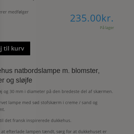
ærer medfølger
235.00
kr.
På lager
j til kurv
hus natbordslampe m. blomster,
r og sløjfe
j og 30 mm i diameter på den bredeste del af skærmen.
rvet lampe med sød stofskærm i creme / sand og
nt.
til det fransk inspirerede dukkehus.
 at efterlade lampen tændt, sørg for at dukkehuset er