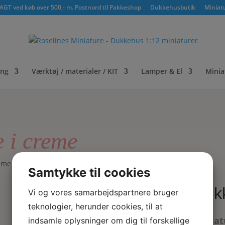
GT ved køb over 500,- m. Postnord til Pakkeshop
Dukkehusbutik
Miniat
ing
Værktøj / materialer / KIT
Lamper & El
Minia
 i creme
eme
Samtykke til cookies
Duk
Vi og vores samarbejdspartnere bruger
teknologier, herunder cookies, til at
Miniat
indsamle oplysninger om dig til forskellige