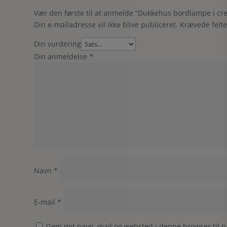
Vær den første til at anmelde “Dukkehus bordlampe i cr
Din e-mailadresse vil ikke blive publiceret.
Krævede felt
Din vurdering
Din anmeldelse
*
Navn
*
E-mail
*
Gem mit navn, mail og websted i denne browser til 