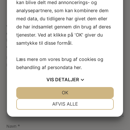
kan blive delt med annoncerings- og
analysepartnere, som kan kombinere dem
med data, du tidligere har givet dem eller
Vær den første til at anmelde “Miniature batteri til LED
de har indsamlet gennem din brug af deres
dukkehus lamper”
tjenester. Ved at klikke på 'OK' giver du
Din e-mailadresse vil ikke blive publiceret.
Krævede felter
samtykke til disse formål.
er markeret med
*
Din vurdering
Læs mere om vores brug af cookies og
Din anmeldelse
*
behandling af persondata
her
.
VIS
DETALJER
JA
NEJ
OK
JA
NEJ
NØDVENDIGE
PRÆFERENCER
AFVIS ALLE
JA
NEJ
JA
NEJ
MARKETING
STATISTIK
Navn
*