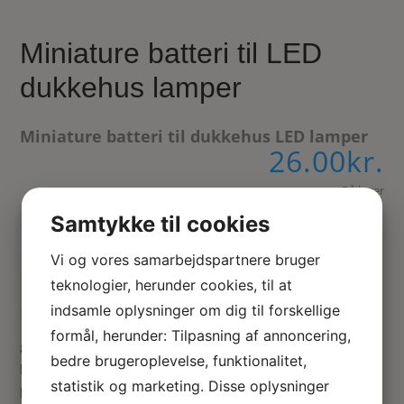
Miniature batteri til LED
dukkehus lamper
Miniature batteri til dukkehus LED lamper
26.00
kr.
På lager
Samtykke til cookies
Tilføj til kurv
Vi og vores samarbejdspartnere bruger
teknologier, herunder cookies, til at
indsamle oplysninger om dig til forskellige
Dukkehus batteri 3V til LED lamper
formål, herunder: Tilpasning af annoncering,
8 mm i diameter, vær obs. på at nogle LED miniature
bedre brugeroplevelse, funktionalitet,
lamper bruger lidt større og fladere batterier, så dette
statistik og marketing. Disse oplysninger
passer altså ikke til alle dukkehus LED lamper.