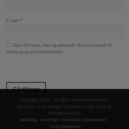
E-mail
*
Gem mit navn, mail og websted i denne browser til
næste gang jeg kommenterer.
Indsend
Copyright 2024 - All rights reserved RoseLines
Miniature ® på design, brandnavn, logo, tekst og
billedemateriale.
Betaling - Levering - Garanti & reklamation -
Fortrydelsesret