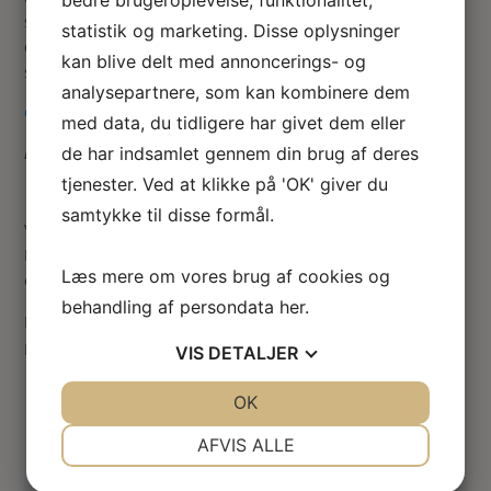
smukke lysekrone… den glimter i lyset og er så fint
statistik og marketing. Disse oplysninger
detaljeret og den er meget realistisk udført… rigtig Roseline
kan blive delt med annoncerings- og
stil!
analysepartnere, som kan kombinere dem
Generel information om mine miniature lamper.
med data, du tidligere har givet dem eller
de har indsamlet gennem din brug af deres
Denne lampe er IKKE Roseline design.
tjenester. Ved at klikke på 'OK' giver du
samtykke til disse formål.
Vær den første til at anmelde “Miniature prisme lysekrone”
Din e-mailadresse vil ikke blive publiceret.
Krævede felter
Læs mere om vores brug af cookies og
er markeret med
*
behandling af persondata
her
.
Din vurdering
Din anmeldelse
*
VIS
DETALJER
JA
NEJ
OK
JA
NEJ
NØDVENDIGE
PRÆFERENCER
AFVIS ALLE
JA
NEJ
JA
NEJ