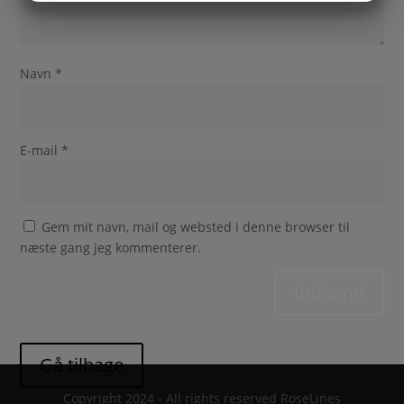
MARKETING
STATISTIK
Navn
*
E-mail
*
Gem mit navn, mail og websted i denne browser til
næste gang jeg kommenterer.
Indsend
Copyright 2024 - All rights reserved RoseLines