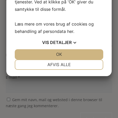
tjenester. Ved at klikke på 'OK' giver du
samtykke til disse formål.
Læs mere om vores brug af cookies og
behandling af persondata
her
.
VIS
DETALJER
JA
NEJ
OK
JA
NEJ
Navn
*
NØDVENDIGE
PRÆFERENCER
AFVIS ALLE
JA
NEJ
JA
NEJ
E-mail
*
MARKETING
STATISTIK
Gem mit navn, mail og websted i denne browser til
næste gang jeg kommenterer.