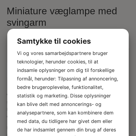
Miniature væglampe med
svingarm
195.00
kr.
Samtykke til cookies
På lager
Vi og vores samarbejdspartnere bruger
teknologier, herunder cookies, til at
Tilføj til kurv
indsamle oplysninger om dig til forskellige
formål, herunder: Tilpasning af annoncering,
bedre brugeroplevelse, funktionalitet,
Vær den første til at anmelde “Miniature væglampe med
statistik og marketing. Disse oplysninger
svingarm”
kan blive delt med annoncerings- og
Din e-mailadresse vil ikke blive publiceret.
Krævede felter
analysepartnere, som kan kombinere dem
er markeret med
*
med data, du tidligere har givet dem eller
Din vurdering
de har indsamlet gennem din brug af deres
Din anmeldelse
*