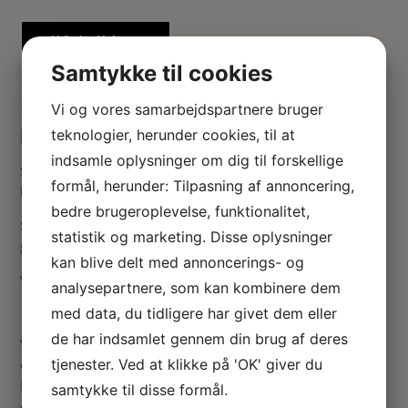
Tilføj til kurv
Samtykke til cookies
Miniature bestik med de fineste detaljer
Vi og vores samarbejdspartnere bruger
i “sølv”
teknologier, herunder cookies, til at
indsamle oplysninger om dig til forskellige
Super fint bestik til borddækningen i den fine spisestue –
formål, herunder: Tilpasning af annoncering,
bestik til 4 personer
bedre brugeroplevelse, funktionalitet,
Sødt “sølvtøj” som passer godt sammen med det fine klare
statistik og marketing. Disse oplysninger
glas som jeg også har i shoppen.
kan blive delt med annoncerings- og
Vælg også mellem “kobber” eller “guld”
analysepartnere, som kan kombinere dem
med data, du tidligere har givet dem eller
de har indsamlet gennem din brug af deres
Vær den første til at anmelde “Bestik i “sølv” med
tjenester. Ved at klikke på 'OK' giver du
ornamenter (4 kuverter – 12 dele)”
Din e-mailadresse vil ikke blive publiceret.
Krævede felter
samtykke til disse formål.
er markeret med
*