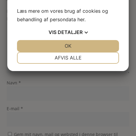
Læs mere om vores brug af cookies og
Din vurdering
Din anmeldelse
*
behandling af persondata
her
.
VIS
DETALJER
JA
NEJ
OK
JA
NEJ
NØDVENDIGE
PRÆFERENCER
AFVIS ALLE
JA
NEJ
JA
NEJ
MARKETING
STATISTIK
Navn
*
E-mail
*
Gem mit navn, mail og websted i denne browser til